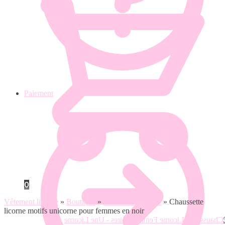
Paiement
0
Vêtement licorne
»
Boutique
»
Chaussette licorne
»
Chaussette
licorne motifs unicorne pour femmes en noir