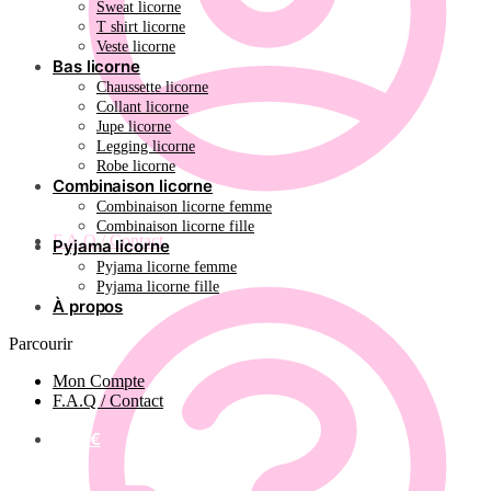
Sweat licorne
T shirt licorne
Veste licorne
Bas licorne
Chaussette licorne
Collant licorne
Jupe licorne
Legging licorne
Robe licorne
Combinaison licorne
Combinaison licorne femme
Combinaison licorne fille
F.A.Q / Contact
Pyjama licorne
Pyjama licorne femme
Pyjama licorne fille
À propos
Parcourir
Mon Compte
F.A.Q / Contact
0.00
€