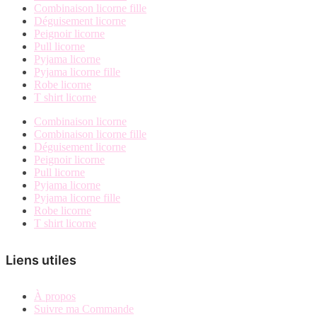
page
Combinaison licorne fille
du
Déguisement licorne
produit
Peignoir licorne
Pull licorne
Pyjama licorne
Pyjama licorne fille
Robe licorne
T shirt licorne
Combinaison licorne
Combinaison licorne fille
Déguisement licorne
Peignoir licorne
Pull licorne
Pyjama licorne
Pyjama licorne fille
Robe licorne
T shirt licorne
Liens utiles
À propos
Suivre ma Commande