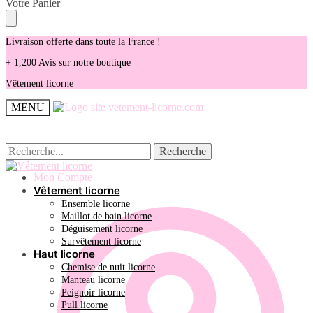
Skip
Skip
Votre Panier
to
to
navigation
content
Livraison offerte dans toute la France !
+ 1,200 Avis sur notre boutique
Vêtement licorne
MENU
Recherche
Recherche
Recherche
Recherche
pour :
pour :
Mon Compte
Vêtement licorne
Ensemble licorne
Maillot de bain licorne
Déguisement licorne
Survêtement licorne
Haut licorne
Chemise de nuit licorne
Manteau licorne
Peignoir licorne
Pull licorne