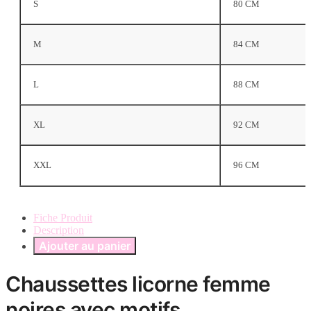
S
80 CM
M
84 CM
L
88 CM
XL
92 CM
XXL
96 CM
Fiche Produit
Description
Ajouter au panier
Chaussettes licorne femme
noires avec motifs