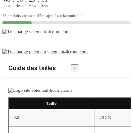
pour
femmes
Jour
Heure
Mins
Secs
en
23 produits viennent d'être ajouté sur la boutique !
noir
Guide des tailles
Taille
XS
76 CM