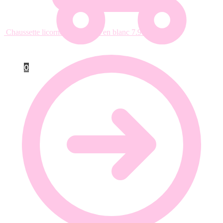
Chaussette licorne pour fillette en blanc
7.90
€
0