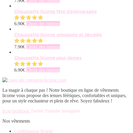
Ce
7.90
€
Choix des options
produit
a
Chaussette licorne fête d’anniversaire
plusieurs
variations.
Ce
6.90
€
Choix des options
Les
produit
options
a
Chaussette licorne amusante et décalée
peuvent
plusieurs
être
variations.
Ce
7.90
€
Choix des options
choisies
Les
produit
sur
options
a
Chaussette licorne pour dames
la
peuvent
plusieurs
page
être
variations.
du
Ce
6.90
€
Choix des options
choisies
Les
produit
produit
sur
options
a
la
peuvent
plusieurs
page
être
La magie à chaque pas ! Notre boutique en ligne de vêtements
variations.
du
choisies
licorne vous propose des tenues féériques, confortables et uniques,
Les
produit
sur
pour un style enchanteur et plein de rêve. Soyez fabuleux !
options
la
peuvent
page
Icon-facebook
Twitter
Youtube
Instagram
être
du
choisies
Nos vêtements
produit
sur
la
Combinaison licorne