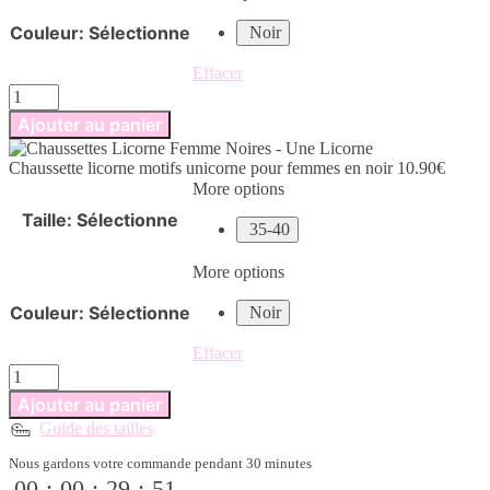
Couleur
:
Sélectionne
Noir
Effacer
quantité
de
Ajouter au panier
Chaussette
licorne
Chaussette licorne motifs unicorne pour femmes en noir
10.90
€
motifs
More options
unicorne
pour
Taille
:
Sélectionne
35-40
femmes
en
noir
More options
Couleur
:
Sélectionne
Noir
Effacer
quantité
de
Ajouter au panier
Chaussette
Guide des tailles
licorne
motifs
Nous gardons votre commande pendant 30 minutes
unicorne
00
:
00
:
29
:
51