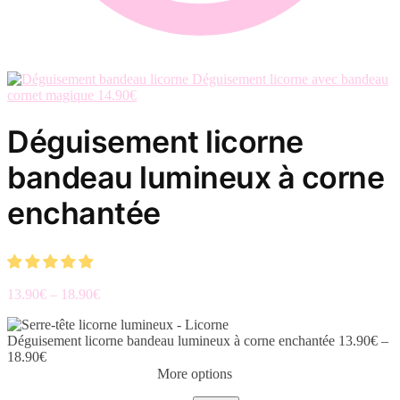
Déguisement licorne avec bandeau
cornet magique
14.90
€
Déguisement licorne
bandeau lumineux à corne
enchantée
13.90
€
–
18.90
€
Déguisement licorne bandeau lumineux à corne enchantée
13.90
€
–
18.90
€
More options