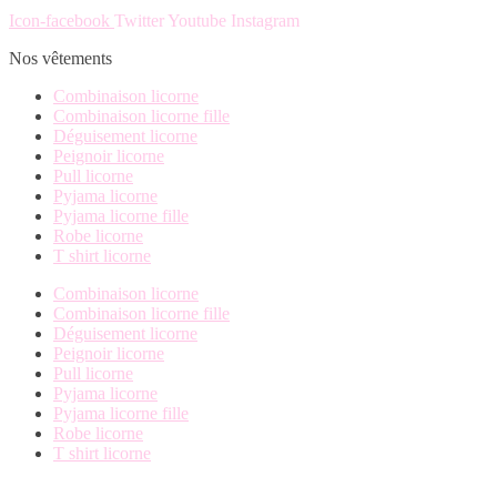
peuvent
du
Icon-facebook
Twitter
Youtube
Instagram
être
produit
choisies
Nos vêtements
sur
la
Combinaison licorne
page
Combinaison licorne fille
du
Déguisement licorne
produit
Peignoir licorne
Pull licorne
Pyjama licorne
Pyjama licorne fille
Robe licorne
T shirt licorne
Combinaison licorne
Combinaison licorne fille
Déguisement licorne
Peignoir licorne
Pull licorne
Pyjama licorne
Pyjama licorne fille
Robe licorne
T shirt licorne