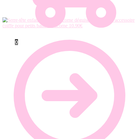
déguisement licorne accessoire
coiffe pour petits bandeau licorne
10.90
€
0