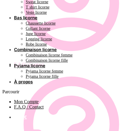
Sweat licorne
T shirt licorne
Veste licorne
Bas licorne
Chaussette licorne
Collant licorne
Jupe licorne
Legging licorne
Robe licorne
Combinaison licorne
Combinaison licorne femme
Combinaison licorne fille
F.A.Q / Contact
Pyjama licorne
Pyjama licorne femme
Pyjama licorne fille
À propos
Parcourir
Mon Compte
F.A.Q / Contact
0.00
€