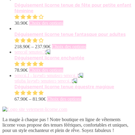
Déguisement licorne tenue de fête pour petite enfant
féminine
Ce
30.90
€
Choix des options
produit
a
Déguisement licorne tenue fantasque pour adultes
plusieurs
variations.
Ce
218.90
€
–
237.90
€
Choix des options
Les
produit
options
a
Déguisement licorne enchantée
peuvent
plusieurs
être
variations.
Ce
78.90
€
Choix des options
choisies
Les
produit
sur
options
a
la
peuvent
plusieurs
Déguisement licorne tenue équestre magique
page
être
variations.
du
choisies
Les
produit
Ce
67.90
€
–
81.90
€
Choix des options
sur
options
produit
la
peuvent
a
page
être
plusieurs
du
choisies
La magie à chaque pas ! Notre boutique en ligne de vêtements
variations.
produit
sur
licorne vous propose des tenues féériques, confortables et uniques,
Les
la
pour un style enchanteur et plein de rêve. Soyez fabuleux !
options
page