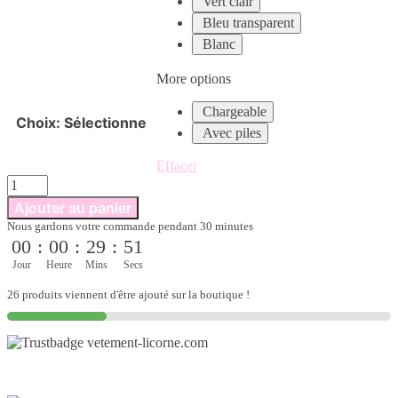
Vert clair
Bleu transparent
Blanc
More options
Chargeable
Choix
:
Sélectionne
Avec piles
Effacer
quantité
de
Ajouter au panier
Déguisement
Nous gardons votre commande pendant 30 minutes
licorne
00
:
00
:
29
:
50
bandeau
lumineux
Jour
Heure
Mins
Secs
à
corne
26 produits viennent d'être ajouté sur la boutique !
enchantée