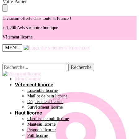
Skip
Skip
Votre Panier
to
to
navigation
content
Livraison offerte dans toute la France !
+ 1,200 Avis sur notre boutique
Vêtement licorne
MENU
Recherche
Recherche
Recherche
Recherche
pour :
pour :
Mon Compte
Vêtement licorne
Ensemble licorne
Maillot de bain licorne
Déguisement licorne
Survêtement licorne
Haut licorne
Chemise de nuit licorne
Manteau licorne
Peignoir licorne
Pull licorne