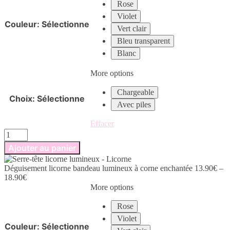
Rose
Violet
Couleur
:
Sélectionne
Vert clair
Bleu transparent
Blanc
More options
Chargeable
Choix
:
Sélectionne
Avec piles
Effacer
quantité
de
Ajouter au panier
Déguisement
licorne
Déguisement licorne bandeau lumineux à corne enchantée
13.90
€
–
bandeau
18.90
€
lumineux
More options
à
corne
Rose
enchantée
Violet
Couleur
:
Sélectionne