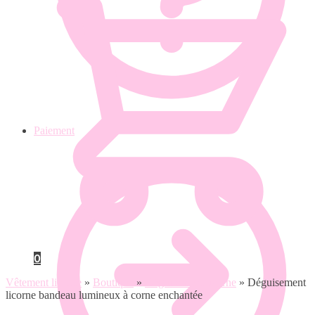
Paiement
0
Vêtement licorne
»
Boutique
»
Déguisement licorne
»
Déguisement
licorne bandeau lumineux à corne enchantée