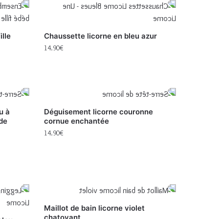
ille
Chaussette licorne en bleu azur
14.90
€
u à
Déguisement licorne couronne
de
cornue enchantée
14.90
€
Maillot de bain licorne violet
chatoyant