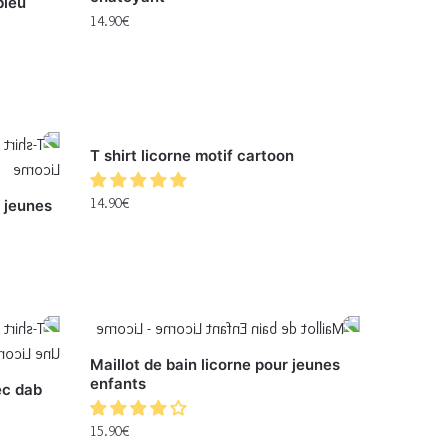
bleu
14.90
€
T shirt licorne motif cartoon
14.90
€
r jeunes
Maillot de bain licorne pour jeunes
enfants
ec dab
15.90
€