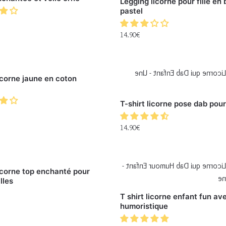
Legging licorne pour fille en 
pastel
14.90
€
licorne jaune en coton
T-shirt licorne pose dab pou
14.90
€
licorne top enchanté pour
lles
T shirt licorne enfant fun av
humoristique