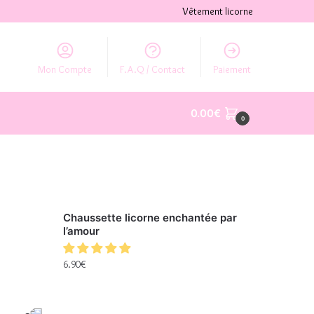
Vêtement licorne
Mon Compte
F.A.Q / Contact
Paiement
0.00
€
0
Chaussette licorne enchantée par
l’amour
6.90
€