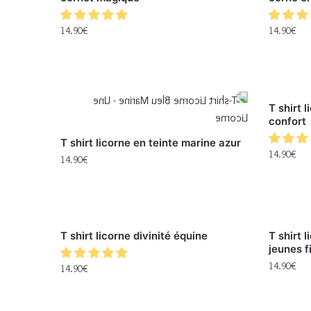
14.90
€
14.90
€
T shirt 
confort
T shirt licorne en teinte marine azur
14.90
€
14.90
€
T shirt licorne divinité équine
T shirt 
jeunes fi
14.90
€
14.90
€