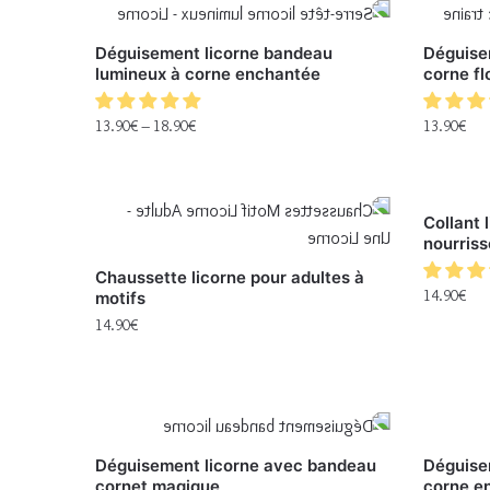
Déguisement licorne bandeau
Déguise
lumineux à corne enchantée
corne fl
13.90
€
–
18.90
€
13.90
€
Collant l
nourris
Chaussette licorne pour adultes à
14.90
€
motifs
14.90
€
Déguisement licorne avec bandeau
Déguise
cornet magique
corne en