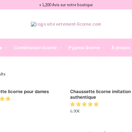
+ 1,200 Avis sur notre boutique
ne
Combinaison licorne
Pyjama licorne
À propos
ults
tte licorne pour dames
Chaussette licorne imitation
authentique
6.90
€