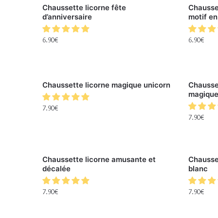
Chaussette licorne fête
Chausset
d’anniversaire
motif en
6.90
€
6.90
€
Chaussette licorne magique unicorn
Chausset
magiqu
7.90
€
7.90
€
Chaussette licorne amusante et
Chausset
décalée
blanc
7.90
€
7.90
€