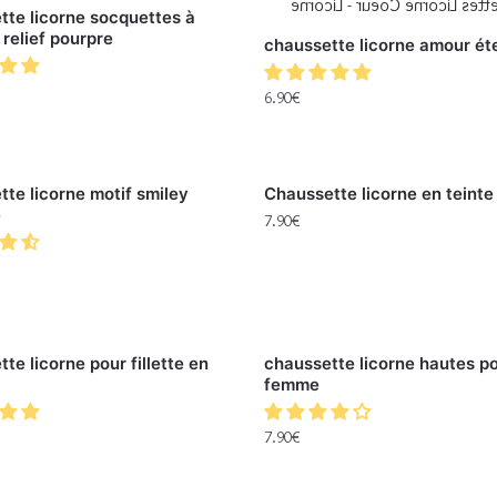
te licorne socquettes à
 relief pourpre
chaussette licorne amour ét
6.90
€
te licorne motif smiley
Chaussette licorne en teinte 
e
7.90
€
te licorne pour fillette en
chaussette licorne hautes p
femme
7.90
€