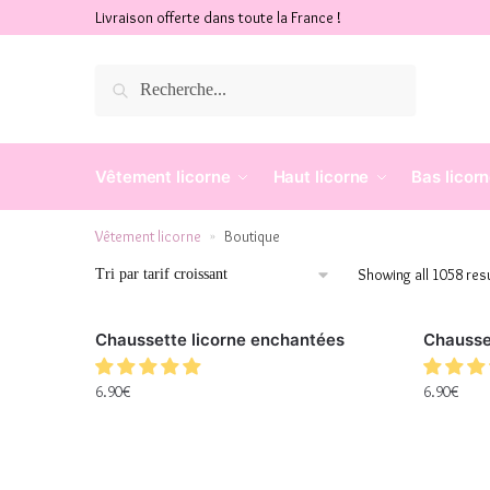
Livraison offerte dans toute la France !
Recherche
Vêtement licorne
Haut licorne
Bas licor
Vêtement licorne
Boutique
»
Showing all 1058 res
Chaussette licorne enchantées
Chausse
6.90
€
6.90
€