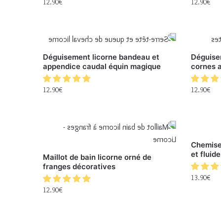
12.90
€
12.90
€
Déguisement licorne bandeau et
Déguise
appendice caudal équin magique
cornes 
12.90
€
12.90
€
Chemise 
et fluide
Maillot de bain licorne orné de
franges décoratives
13.90
€
12.90
€