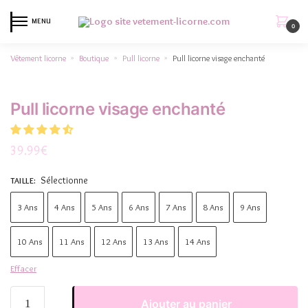
MENU
0
Vêtement licorne
Boutique
Pull licorne
Pull licorne visage enchanté
»
»
»
Pull licorne visage enchanté
39.99
€
Sélectionne
TAILLE
:
3 Ans
4 Ans
5 Ans
6 Ans
7 Ans
8 Ans
9 Ans
10 Ans
11 Ans
12 Ans
13 Ans
14 Ans
Effacer
Ajouter au panier