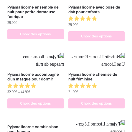
Pyjama licorne ensemble de
Pyjama licorne avec pose de
nuit pour petite dormeuse
dab pour enfants
féerique
29.90
€
29.00
€
Choix des options
Choix des options
Pyjama licorne accompagné
Pyjama licorne chemise de
d’un masque pour dormir
nuit féminine
32.90
€
–
44.90
€
21.90
€
Choix des options
Choix des options
Pyjama licorne combinaison
pour femme