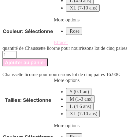
L (4-6 ans)
XL (7-10 ans)
More options
Couleur
:
Sélectionne
Rose
Effacer
quantité de Chaussette licorne pour nourrissons lot de cinq paires
Ajouter au panier
Chaussette licorne pour nourrissons lot de cinq paires
16.90
€
More options
S (0-1 an)
M (1-3 ans)
Tailles
:
Sélectionne
L (4-6 ans)
XL (7-10 ans)
More options
Couleur
:
Sélectionne
Rose