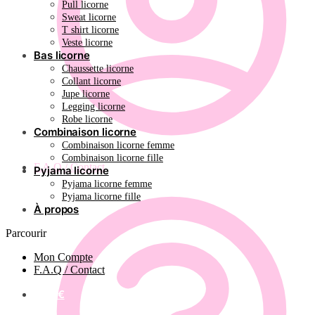
Pull licorne
Sweat licorne
T shirt licorne
Veste licorne
Bas licorne
Chaussette licorne
Collant licorne
Jupe licorne
Legging licorne
Robe licorne
Combinaison licorne
Combinaison licorne femme
Combinaison licorne fille
F.A.Q / Contact
Pyjama licorne
Pyjama licorne femme
Pyjama licorne fille
À propos
Parcourir
Mon Compte
F.A.Q / Contact
0.00
€