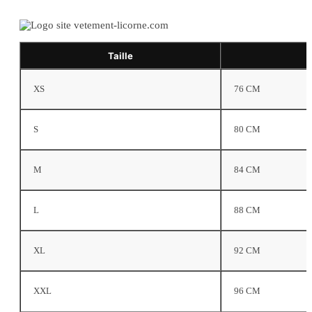
Taille
XS
76 CM
S
80 CM
M
84 CM
L
88 CM
XL
92 CM
XXL
96 CM