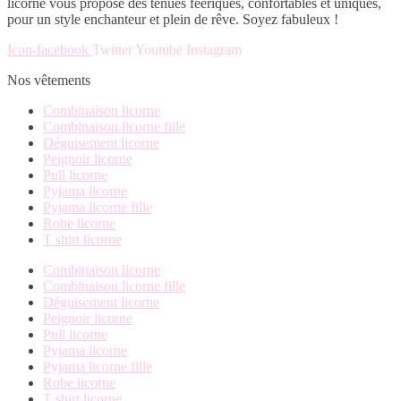
licorne vous propose des tenues féériques, confortables et uniques,
pour un style enchanteur et plein de rêve. Soyez fabuleux !
Icon-facebook
Twitter
Youtube
Instagram
Nos vêtements
Combinaison licorne
Combinaison licorne fille
Déguisement licorne
Peignoir licorne
Pull licorne
Pyjama licorne
Pyjama licorne fille
Robe licorne
T shirt licorne
Combinaison licorne
Combinaison licorne fille
Déguisement licorne
Peignoir licorne
Pull licorne
Pyjama licorne
Pyjama licorne fille
Robe licorne
T shirt licorne