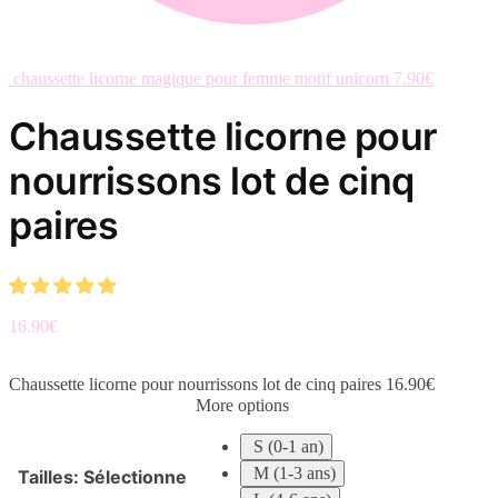
chaussette licorne magique pour femme motif unicorn
7.90
€
Chaussette licorne pour
nourrissons lot de cinq
paires
16.90
€
Chaussette licorne pour nourrissons lot de cinq paires
16.90
€
More options
S (0-1 an)
M (1-3 ans)
Tailles
:
Sélectionne