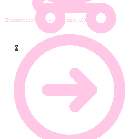
Chaussette licorne fête d'anniversaire
6.90
€
0