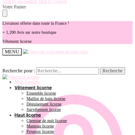
Skip to navigation
Skip to content
Votre Panier
Livraison offerte dans toute la France !
+ 1,200 Avis sur notre boutique
Vêtement licorne
MENU
Recherche pour :
Recherche pour :
Recherche
Recherche
Mon Compte
Vêtement licorne
Ensemble licorne
Maillot de bain licorne
Déguisement licorne
Survêtement licorne
Haut licorne
Chemise de nuit licorne
Manteau licorne
Peignoir licorne