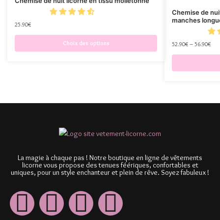
Chemise de nuit licorne en tissu molletonné
Chemise de nui
manches longu
25.90
€
Choix des options
52.90
€
–
56.90
€
La magie à chaque pas ! Notre boutique en ligne de vêtements
licorne vous propose des tenues féériques, confortables et
uniques, pour un style enchanteur et plein de rêve. Soyez fabuleux !