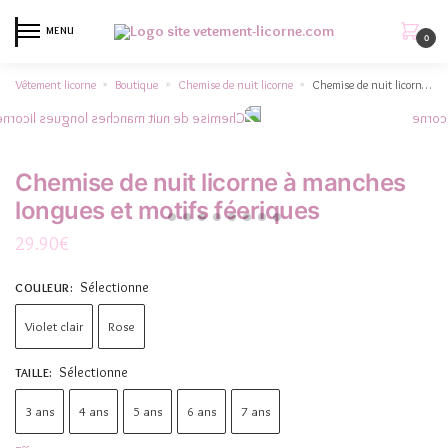
MENU
0
Vêtement licorne
Boutique
Chemise de nuit licorne
Chemise de nuit licorne à manches longues et motifs féeriques
»
»
»
Chemise de nuit licorne à manches
longues et motifs féeriques
29.90
€
Sélectionne
COULEUR
:
Violet clair
Rose
Sélectionne
TAILLE
:
3 ans
4 ans
5 ans
6 ans
7 ans