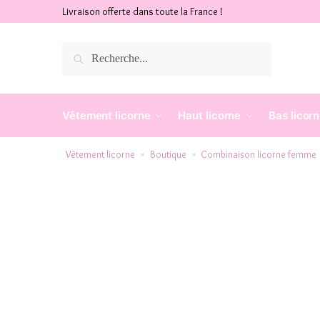
Livraison offerte dans toute la France !
Recherche
Vêtement licorne
Haut licorne
Bas licor
Vêtement licorne
Boutique
Combinaison licorne femme
»
»