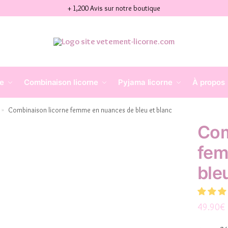
+ 1,200 Avis sur notre boutique
ne
Combinaison licorne
Pyjama licorne
À propos
Combinaison licorne femme en nuances de bleu et blanc
»
Com
fem
ble
49.90
€