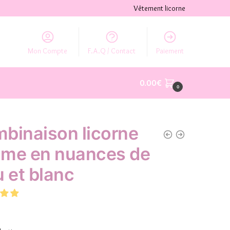
Vêtement licorne
Mon Compte
F.A.Q / Contact
Paiement
0.00
€
0
binaison licorne
me en nuances de
u et blanc