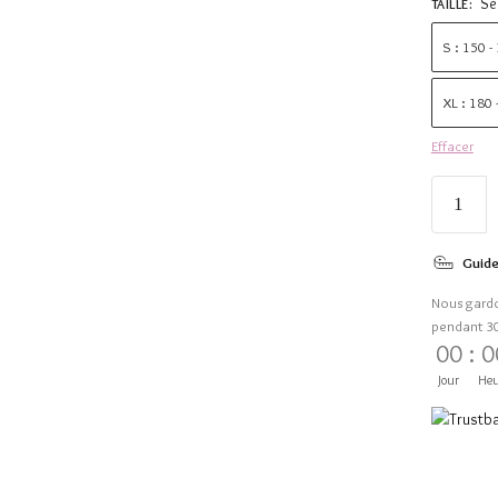
Sé
TAILLE
:
S : 150 -
XL : 180
Effacer
Guide
Nous gard
pendant 3
00
:
0
Jour
Heu