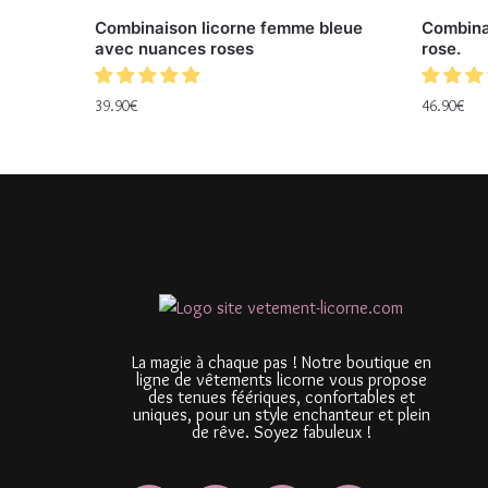
Combinaison licorne femme bleue
Combina
avec nuances roses
rose.
39.90
€
46.90
€
La magie à chaque pas ! Notre boutique en
ligne de vêtements licorne vous propose
des tenues féériques, confortables et
uniques, pour un style enchanteur et plein
de rêve. Soyez fabuleux !