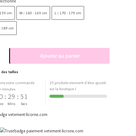
lectionne
 159 cm
M : 160 - 169 cm
L : 170 - 179 cm
 - 189 cm
Ajouter au panier
 des tailles
ons votre commande
25 produits viennent d'être ajouté
sur la boutique !
0 minutes
0
:
29
:
50
re
Mins
Secs