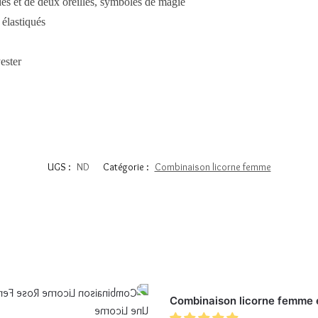
s et de deux oreilles, symboles de magie
 élastiqués
ester
UGS :
ND
Catégorie :
Combinaison licorne femme
Combinaison licorne femme 