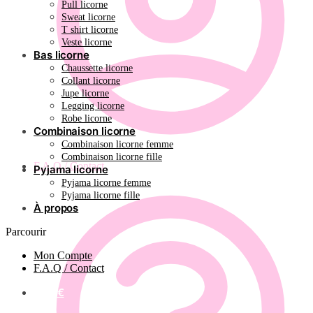
Pull licorne
Sweat licorne
T shirt licorne
Veste licorne
Bas licorne
Chaussette licorne
Collant licorne
Jupe licorne
Legging licorne
Robe licorne
Combinaison licorne
Combinaison licorne femme
Combinaison licorne fille
F.A.Q / Contact
Pyjama licorne
Pyjama licorne femme
Pyjama licorne fille
À propos
Parcourir
Mon Compte
F.A.Q / Contact
0.00
€