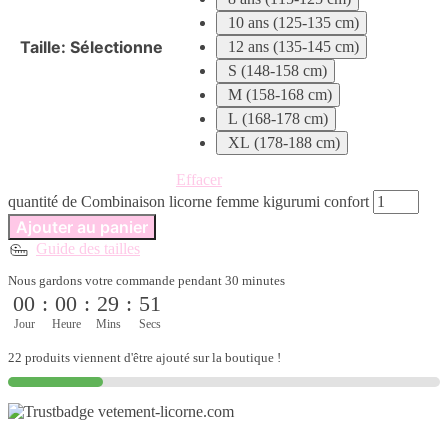
10 ans (125-135 cm)
Taille
:
Sélectionne
12 ans (135-145 cm)
S (148-158 cm)
M (158-168 cm)
L (168-178 cm)
XL (178-188 cm)
Effacer
quantité de Combinaison licorne femme kigurumi confort
Ajouter au panier
Guide des tailles
Nous gardons votre commande pendant 30 minutes
00
:
00
:
29
:
51
Jour
Heure
Mins
Secs
22 produits viennent d'être ajouté sur la boutique !