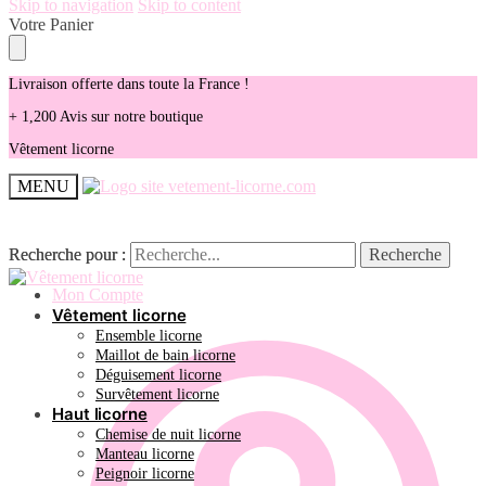
Skip to navigation
Skip to content
Votre Panier
Livraison offerte dans toute la France !
+ 1,200 Avis sur notre boutique
Vêtement licorne
MENU
Recherche pour :
Recherche pour :
Recherche
Recherche
Mon Compte
Vêtement licorne
Ensemble licorne
Maillot de bain licorne
Déguisement licorne
Survêtement licorne
Haut licorne
Chemise de nuit licorne
Manteau licorne
Peignoir licorne