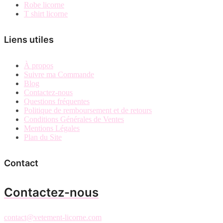
Robe licorne
T shirt licorne
Liens utiles
À propos
Suivre ma Commande
Blog
Contactez-nous
Questions fréquentes
Politique de remboursement et de retours
Conditions Générales de Ventes
Mentions Légales
Plan du Site
Contact
Contactez-nous
contact@vetement-licorne.com