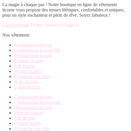
La magie à chaque pas ! Notre boutique en ligne de vêtements
licorne vous propose des tenues féériques, confortables et uniques,
pour un style enchanteur et plein de rêve. Soyez fabuleux !
Icon-facebook
Twitter
Youtube
Instagram
Nos vêtements
Combinaison licorne
Combinaison licorne fille
Déguisement licorne
Peignoir licorne
Pull licorne
Pyjama licorne
Pyjama licorne fille
Robe licorne
T shirt licorne
Combinaison licorne
Combinaison licorne fille
Déguisement licorne
Peignoir licorne
Pull licorne
Pyjama licorne
Pyjama licorne fille