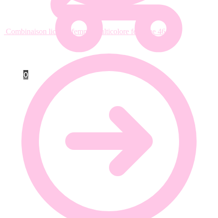
Combinaison licorne femme multicolore féérique
46.90
€
0