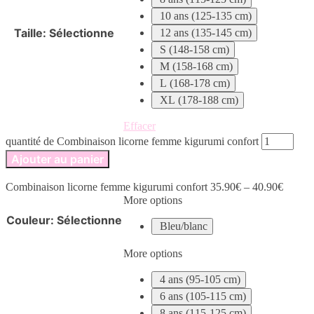
10 ans (125-135 cm)
Taille
:
Sélectionne
12 ans (135-145 cm)
S (148-158 cm)
M (158-168 cm)
L (168-178 cm)
XL (178-188 cm)
Effacer
quantité de Combinaison licorne femme kigurumi confort
Ajouter au panier
Combinaison licorne femme kigurumi confort
35.90
€
–
40.90
€
More options
Couleur
:
Sélectionne
Bleu/blanc
More options
4 ans (95-105 cm)
6 ans (105-115 cm)
8 ans (115-125 cm)