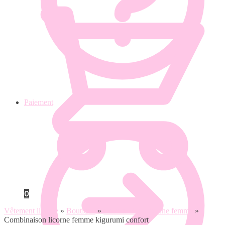
Paiement
0
Vêtement licorne
»
Boutique
»
Combinaison licorne femme
»
Combinaison licorne femme kigurumi confort