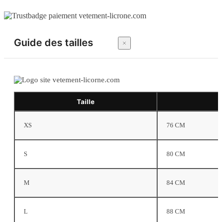
Guide des tailles
Taille
XS
76 CM
S
80 CM
M
84 CM
L
88 CM