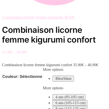
Combinaison licorne femme séduisante
48.90
€
Combinaison licorne
femme kigurumi confort
35.90
€
–
40.90
€
Combinaison licorne femme kigurumi confort
35.90
€
–
40.90
€
More options
Couleur
:
Sélectionne
Bleu/blanc
More options
4 ans (95-105 cm)
6 ans (105-115 cm)
8 ans (115-125 cm)