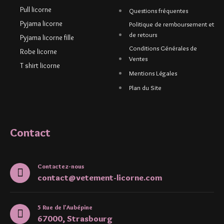
Pull licorne
Questions fréquentes
Pyjama licorne
Politique de remboursement et
de retours
Pyjama licorne fille
Conditions Générales de
Robe licorne
Ventes
T shirt licorne
Mentions Légales
Plan du Site
Contact
Contactez-nous
contact@vetement-licorne.com
5 Rue de l'Aubépine
67000, Strasbourg