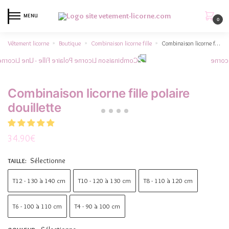
MENU
0
Vêtement licorne
Boutique
Combinaison licorne fille
Combinaison licorne fille polaire douillette
»
»
»
Combinaison licorne fille polaire
douillette
34.90
€
Sélectionne
TAILLE
:
T12 - 130 à 140 cm
T10 - 120 à 130 cm
T8 - 110 à 120 cm
T6 - 100 à 110 cm
T4 - 90 à 100 cm