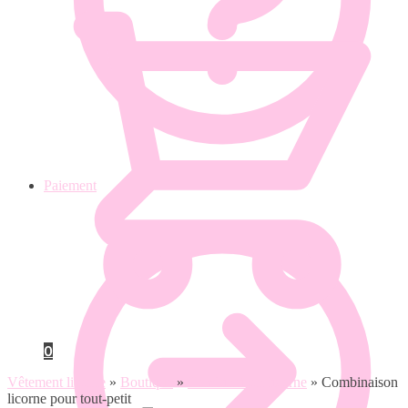
Paiement
0
Vêtement licorne
»
Boutique
»
Combinaison licorne
»
Combinaison
licorne pour tout-petit