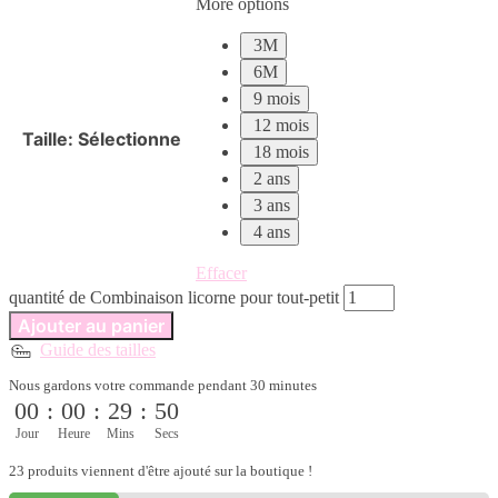
More options
3M
6M
9 mois
12 mois
Taille
:
Sélectionne
18 mois
2 ans
3 ans
4 ans
Effacer
quantité de Combinaison licorne pour tout-petit
Ajouter au panier
Guide des tailles
Nous gardons votre commande pendant 30 minutes
00
:
00
:
29
:
49
Jour
Heure
Mins
Secs
23 produits viennent d'être ajouté sur la boutique !