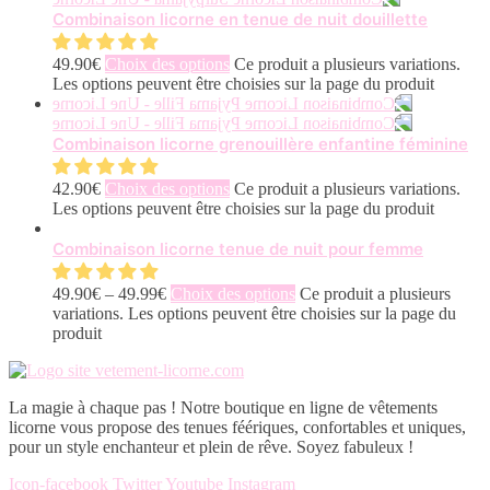
Combinaison licorne en tenue de nuit douillette
49.90
€
Choix des options
Ce produit a plusieurs variations.
Les options peuvent être choisies sur la page du produit
Combinaison licorne grenouillère enfantine féminine
42.90
€
Choix des options
Ce produit a plusieurs variations.
Les options peuvent être choisies sur la page du produit
Combinaison licorne tenue de nuit pour femme
49.90
€
–
49.99
€
Choix des options
Ce produit a plusieurs
variations. Les options peuvent être choisies sur la page du
produit
La magie à chaque pas ! Notre boutique en ligne de vêtements
licorne vous propose des tenues féériques, confortables et uniques,
pour un style enchanteur et plein de rêve. Soyez fabuleux !
Icon-facebook
Twitter
Youtube
Instagram