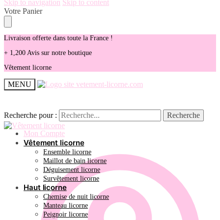
Skip to navigation
Skip to content
Votre Panier
Livraison offerte dans toute la France !
+ 1,200 Avis sur notre boutique
Vêtement licorne
MENU
Recherche pour :
Recherche pour :
Recherche
Recherche
Mon Compte
Vêtement licorne
Ensemble licorne
Maillot de bain licorne
Déguisement licorne
Survêtement licorne
Haut licorne
Chemise de nuit licorne
Manteau licorne
Peignoir licorne