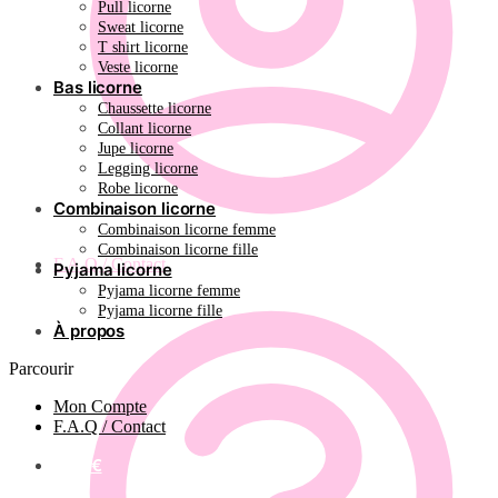
Pull licorne
Sweat licorne
T shirt licorne
Veste licorne
Bas licorne
Chaussette licorne
Collant licorne
Jupe licorne
Legging licorne
Robe licorne
Combinaison licorne
Combinaison licorne femme
Combinaison licorne fille
F.A.Q / Contact
Pyjama licorne
Pyjama licorne femme
Pyjama licorne fille
À propos
Parcourir
Mon Compte
F.A.Q / Contact
0.00
€