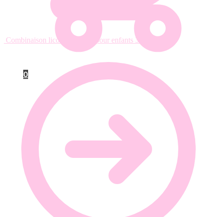
Combinaison licorne pyjama pour enfants
34.90
€
0