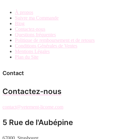
À propos
Suivre ma Commande
Blog
Contactez-nous
Questions fréquentes
Politique de remboursement et de retours
Conditions Générales de Ventes
Mentions Légales
Plan du Site
Contact
Contactez-nous
contact@vetement-licorne.com
5 Rue de l'Aubépine
67000, Strasbourg