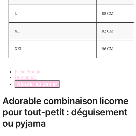
L
88 CM
XL
92 CM
XXL
96 CM
Fiche Produit
Description
Ajouter au panier
Adorable combinaison licorne
pour tout-petit : déguisement
ou pyjama