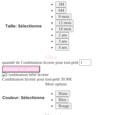
3M
6M
9 mois
12 mois
Taille
:
Sélectionne
18 mois
2 ans
3 ans
4 ans
Effacer
quantité de Combinaison licorne pour tout-petit
Ajouter au panier
Combinaison licorne pour tout-petit
39.90
€
More options
Blanc
Couleur
:
Sélectionne
Bleu
Rouge