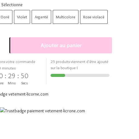
Sélectionne
Doré
Violet
Argenté
Multicolore
Rose violacé
Ajouter au panier
ons votre commande
25 produits viennent d'être ajouté
sur la boutique !
0 minutes
0
:
29
:
50
re
Mins
Secs