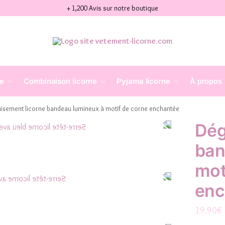
+ 1,200 Avis sur notre boutique
ne
Combinaison licorne
Pyjama licorne
À propos
isement licorne bandeau lumineux à motif de corne enchantée
Dég
ban
mot
enc
19.90
€