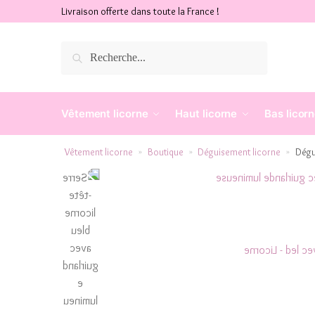
Livraison offerte dans toute la France !
Recherche
Vêtement licorne
Haut licorne
Bas licor
Vêtement licorne
Boutique
Déguisement licorne
Dégu
»
»
»