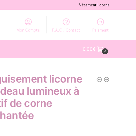
Vêtement licorne
Mon Compte
F.A.Q / Contact
Paiement
0.00
€
0
uisement licorne
deau lumineux à
if de corne
hantée