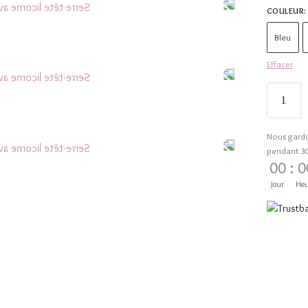
COULEUR
:
Bleu
Effacer
Nous gard
pendant 3
00
:
0
Jour
Heu