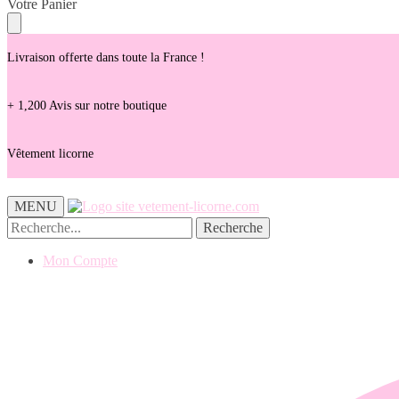
Skip
Skip
Votre Panier
to
to
navigation
content
Livraison offerte dans toute la France !
+ 1,200 Avis sur notre boutique
Vêtement licorne
MENU
Recherche
Recherche
pour :
Mon Compte