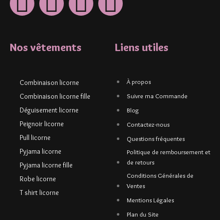
Nos vêtements
Liens utiles
À propos
Combinaison licorne
Combinaison licorne fille
Suivre ma Commande
Déguisement licorne
Blog
Peignoir licorne
Contactez-nous
Pull licorne
Questions fréquentes
Pyjama licorne
Politique de remboursement et
de retours
Pyjama licorne fille
Conditions Générales de
Robe licorne
Ventes
T shirt licorne
Mentions Légales
Plan du Site