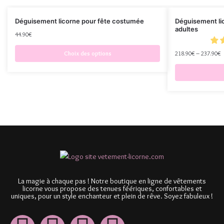
Déguisement licorne pour fête costumée
Déguisement li
adultes
44.90
€
Choix des options
218.90
€
–
237.90
€
La magie à chaque pas ! Notre boutique en ligne de vêtements
licorne vous propose des tenues féériques, confortables et
uniques, pour un style enchanteur et plein de rêve. Soyez fabuleux !