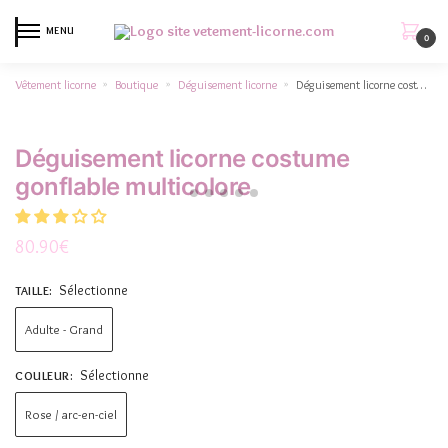
MENU
0
Vêtement licorne
Boutique
Déguisement licorne
Déguisement licorne costume gonflable multicolore
»
»
»
Déguisement licorne costume
gonflable multicolore
80.90
€
Sélectionne
TAILLE
:
Adulte - Grand
Sélectionne
COULEUR
:
Rose / arc-en-ciel