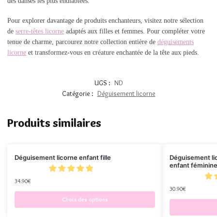
des danses les plus endiablées.
Pour explorer davantage de produits enchanteurs, visitez notre sélection
de
serre-têtes licorne
adaptés aux filles et femmes. Pour compléter votre
tenue de charme, parcourez notre collection entière de
déguisements
licorne
et transformez-vous en créature enchantée de la tête aux pieds.
UGS :
ND
Catégorie :
Déguisement licorne
Produits similaires
Déguisement licorne enfant fille
Déguisement lic
enfant féminin
34.90
€
30.90
€
Choix des options