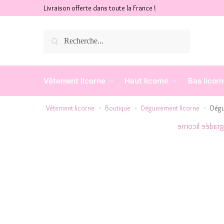
Livraison offerte dans toute la France !
Recherche
Vêtement licorne
Haut licorne
Bas licor
Vêtement licorne
Boutique
Déguisement licorne
Dégu
»
»
»