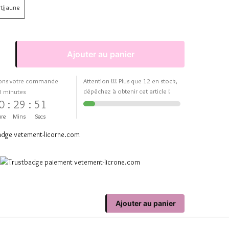
rt/jaune
Ajouter au panier
ons votre commande
Attention !!! Plus que 12 en stock,
dépêchez à obtenir cet article !
0 minutes
0
:
29
:
51
re
Mins
Secs
Ajouter au panier