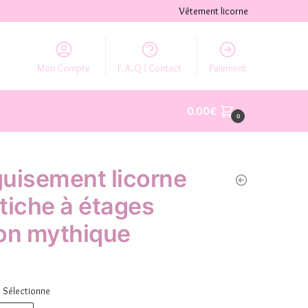
Vêtement licorne
Mon Compte
F.A.Q / Contact
Paiement
0.00
€
0
uisement licorne
tiche à étages
on mythique
Sélectionne