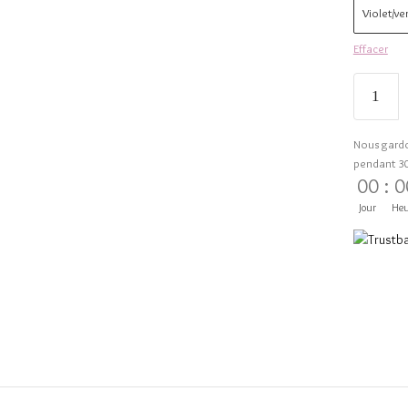
Violet/ve
Effacer
Nous gard
pendant 3
00
:
0
Jour
Heu