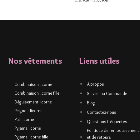
218.90
€
–
237.90
€
Nos vêtements
Liens utiles
À propos
Combinaison licorne
Combinaison licorne fille
Suivre ma Commande
Déguisement licorne
Blog
Peignoir licorne
Contactez-nous
Pull licorne
Questions fréquentes
Pyjama licorne
Politique de remboursement
Pyjama licorne fille
et de retours