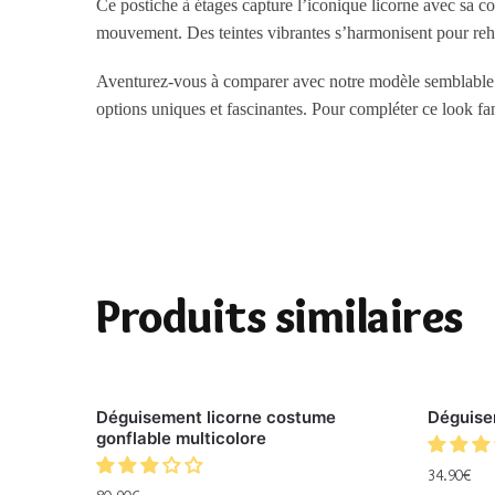
Ce
postiche à étages
capture l’iconique licorne avec sa c
mouvement. Des teintes vibrantes s’harmonisent pour rehaus
Aventurez-vous à comparer avec notre modèle semblable 
options uniques et fascinantes. Pour compléter ce look fan
Produits similaires
Déguisement licorne costume
Déguisem
gonflable multicolore
34.90
€