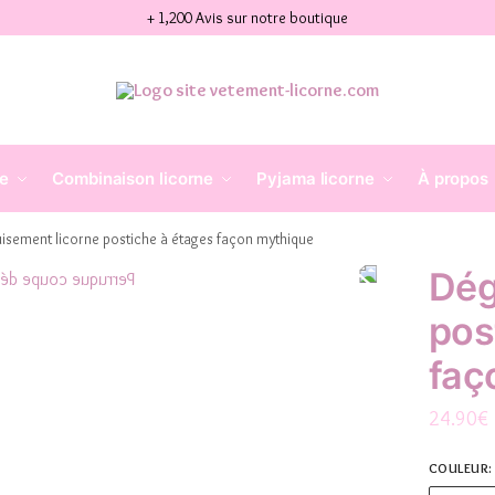
+ 1,200 Avis sur notre boutique
ne
Combinaison licorne
Pyjama licorne
À propos
isement licorne postiche à étages façon mythique
Dég
pos
faç
24.90
€
COULEUR
: