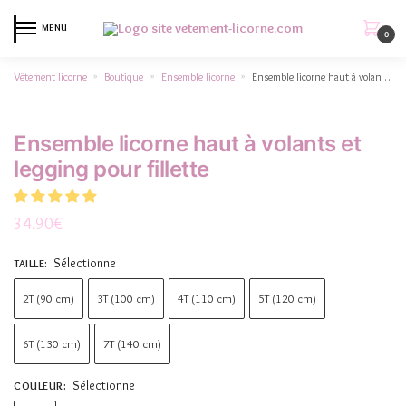
MENU
0
Vêtement licorne
Boutique
Ensemble licorne
Ensemble licorne haut à volants et legging pour fillette
»
»
»
Ensemble licorne haut à volants et
legging pour fillette
34.90
€
Sélectionne
TAILLE
:
2T (90 cm)
3T (100 cm)
4T (110 cm)
5T (120 cm)
6T (130 cm)
7T (140 cm)
Sélectionne
COULEUR
: