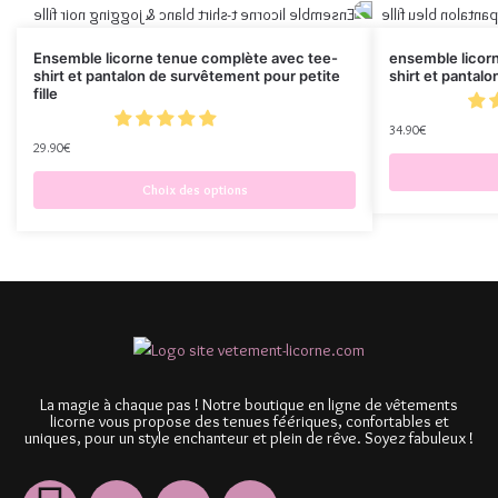
Ensemble licorne tenue complète avec tee-
ensemble licor
shirt et pantalon de survêtement pour petite
shirt et pantalo
fille
34.90
€
29.90
€
Choix des options
La magie à chaque pas ! Notre boutique en ligne de vêtements
licorne vous propose des tenues féériques, confortables et
uniques, pour un style enchanteur et plein de rêve. Soyez fabuleux !