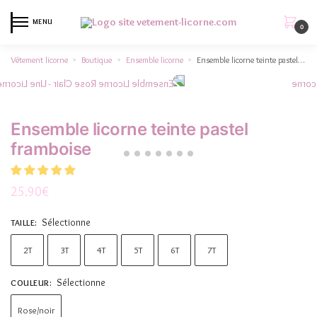
MENU
0
Vêtement licorne
Boutique
Ensemble licorne
Ensemble licorne teinte pastel framboise
»
»
»
Ensemble licorne teinte pastel
framboise
25.90
€
Sélectionne
TAILLE
:
2T
3T
4T
5T
6T
7T
Sélectionne
COULEUR
:
Rose/noir