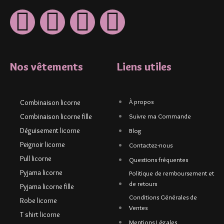
Nos vêtements
Liens utiles
À propos
Combinaison licorne
Combinaison licorne fille
Suivre ma Commande
Déguisement licorne
Blog
Peignoir licorne
Contactez-nous
Pull licorne
Questions fréquentes
Pyjama licorne
Politique de remboursement et
de retours
Pyjama licorne fille
Conditions Générales de
Robe licorne
Ventes
T shirt licorne
Mentions Légales