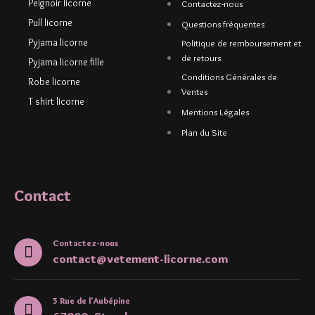
Peignoir licorne
Contactez-nous
Pull licorne
Questions fréquentes
Pyjama licorne
Politique de remboursement et
de retours
Pyjama licorne fille
Conditions Générales de
Robe licorne
Ventes
T shirt licorne
Mentions Légales
Plan du Site
Contact
Contactez-nous
contact@vetement-licorne.com
5 Rue de l'Aubépine