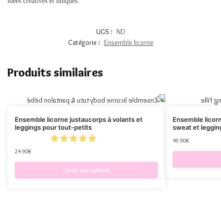
idées créatives et uniques.
UGS :
ND
Catégorie :
Ensemble licorne
Produits similaires
Ensemble licorne justaucorps à volants et
Ensemble licorn
leggings pour tout-petits
sweat et leggin
49.90
€
24.90
€
Choix des options