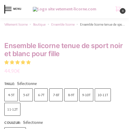
MENU
0
Vêtement licorne
Boutique
Ensemble licorne
Ensemble licorne tenue de sport noir et blanc pour fille
»
»
»
Ensemble licorne tenue de sport noir
et blanc pour fille
44.90
€
Sélectionne
TAILLE
:
4-5T
5-6T
6-7T
7-8T
8-9T
9-10T
10-11T
11-12T
Sélectionne
COULEUR
: