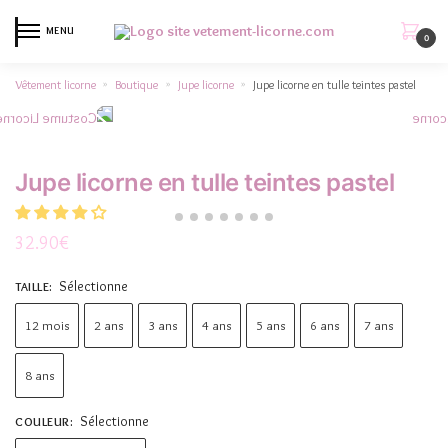
MENU
0
Vêtement licorne
Boutique
Jupe licorne
Jupe licorne en tulle teintes pastel
»
»
»
Jupe licorne en tulle teintes pastel
32.90
€
Sélectionne
TAILLE
:
12 mois
2 ans
3 ans
4 ans
5 ans
6 ans
7 ans
8 ans
Sélectionne
COULEUR
: