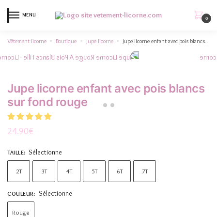
MENU
0
Vêtement licorne
Boutique
Jupe licorne
Jupe licorne enfant avec pois blancs sur fond rouge
»
»
»
Jupe licorne enfant avec pois blancs
sur fond rouge
24.90
€
Sélectionne
TAILLE
:
2T
3T
4T
5T
6T
7T
Sélectionne
COULEUR
:
Rouge