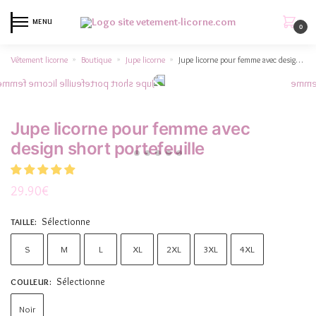
MENU
0
Vêtement licorne
Boutique
Jupe licorne
Jupe licorne pour femme avec design short portefeuille
»
»
»
Jupe licorne pour femme avec
design short portefeuille
29.90
€
Sélectionne
TAILLE
:
S
M
L
XL
2XL
3XL
4XL
Sélectionne
COULEUR
:
Noir