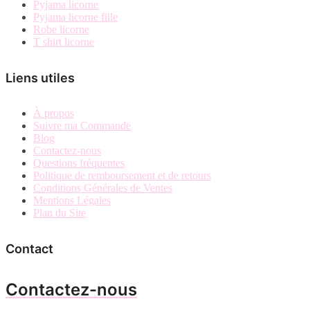
Pyjama licorne
Pyjama licorne fille
Robe licorne
T shirt licorne
Liens utiles
À propos
Suivre ma Commande
Blog
Contactez-nous
Questions fréquentes
Politique de remboursement et de retours
Conditions Générales de Ventes
Mentions Légales
Plan du Site
Contact
Contactez-nous