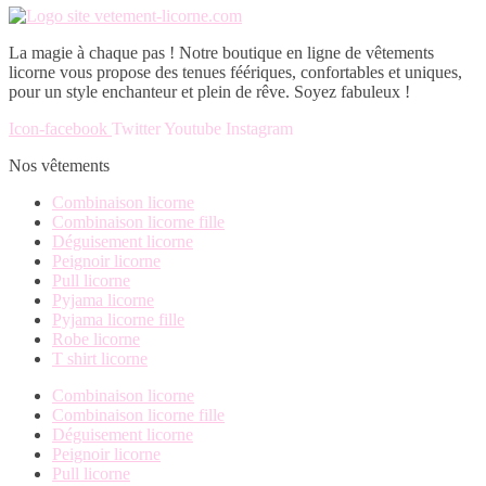
produit
sur
peuvent
a
la
être
plusieurs
page
choisies
La magie à chaque pas ! Notre boutique en ligne de vêtements
variations.
du
sur
licorne vous propose des tenues féériques, confortables et uniques,
Les
produit
la
pour un style enchanteur et plein de rêve. Soyez fabuleux !
options
page
peuvent
du
Icon-facebook
Twitter
Youtube
Instagram
être
produit
choisies
Nos vêtements
sur
la
Combinaison licorne
page
Combinaison licorne fille
du
Déguisement licorne
produit
Peignoir licorne
Pull licorne
Pyjama licorne
Pyjama licorne fille
Robe licorne
T shirt licorne
Combinaison licorne
Combinaison licorne fille
Déguisement licorne
Peignoir licorne
Pull licorne