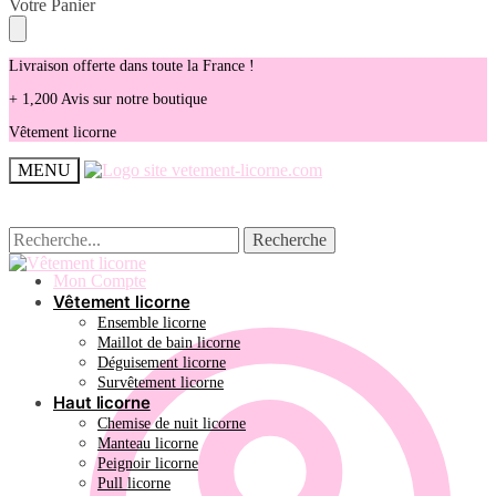
Skip
Skip
Votre Panier
to
to
navigation
content
Livraison offerte dans toute la France !
+ 1,200 Avis sur notre boutique
Vêtement licorne
MENU
Recherche
Recherche
Recherche
Recherche
pour :
pour :
Mon Compte
Vêtement licorne
Ensemble licorne
Maillot de bain licorne
Déguisement licorne
Survêtement licorne
Haut licorne
Chemise de nuit licorne
Manteau licorne
Peignoir licorne
Pull licorne