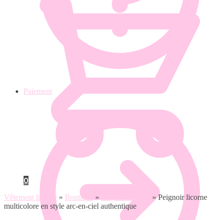
Paiement
0
Vêtement licorne
»
Boutique
»
Peignoir licorne
»
Peignoir licorne
multicolore en style arc-en-ciel authentique