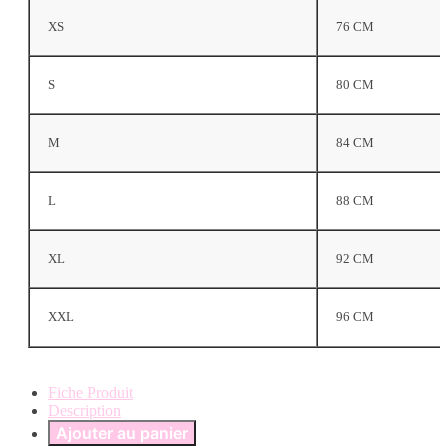
XS
76 CM
S
80 CM
M
84 CM
L
88 CM
XL
92 CM
XXL
96 CM
Fiche Produit
Description
Ajouter au panier