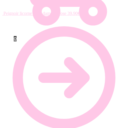
Peignoir licorne pour dame en rose
39.90
€
0