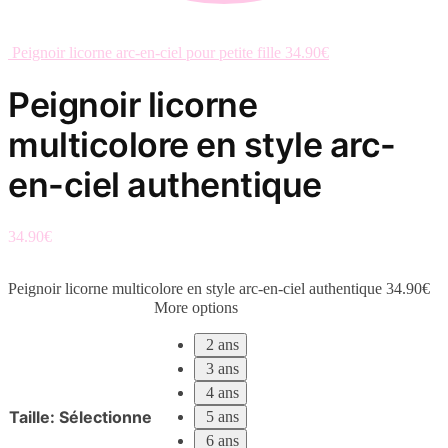
Peignoir licorne arc-en-ciel pour petite fille
34.90
€
Peignoir licorne
multicolore en style arc-
en-ciel authentique
34.90
€
Peignoir licorne multicolore en style arc-en-ciel authentique
34.90
€
More options
2 ans
3 ans
4 ans
Taille
:
Sélectionne
5 ans
6 ans