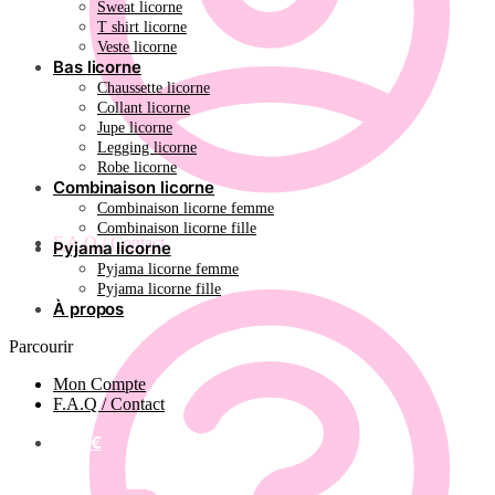
Sweat licorne
T shirt licorne
Veste licorne
Bas licorne
Chaussette licorne
Collant licorne
Jupe licorne
Legging licorne
Robe licorne
Combinaison licorne
Combinaison licorne femme
Combinaison licorne fille
F.A.Q / Contact
Pyjama licorne
Pyjama licorne femme
Pyjama licorne fille
À propos
Parcourir
Mon Compte
F.A.Q / Contact
0.00
€