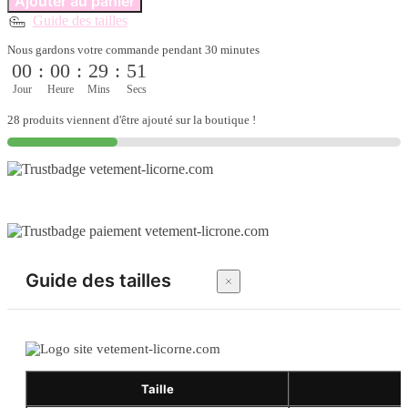
Ajouter au panier
Peignoir
Guide des tailles
licorne
multicolore
Nous gardons votre commande pendant 30 minutes
en
00
:
00
:
29
:
51
style
arc-
Jour
Heure
Mins
Secs
en-
28 produits viennent d'être ajouté sur la boutique !
ciel
authentique
Guide des tailles
Taille