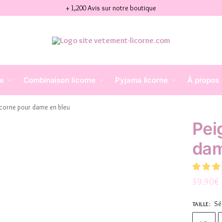
+ 1,200 Avis sur notre boutique
ne
Combinaison licorne
Pyjama licorne
À propos
licorne pour dame en bleu
Pei
dam
39.90
€
Sé
TAILLE
: