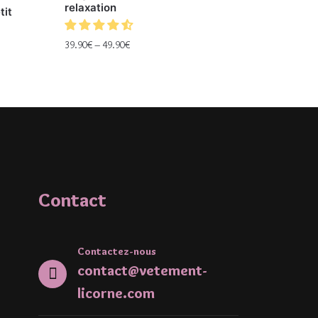
relaxation
tit
39.90
€
–
49.90
€
Contact
Contactez-nous
contact@vetement-
licorne.com