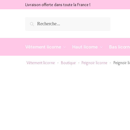
Livraison offerte dans toute la France !
Recherche
Vêtement licorne
Haut licorne
Bas licor
Vêtement licorne
Boutique
Peignoir licorne
Peignoir 
»
»
»