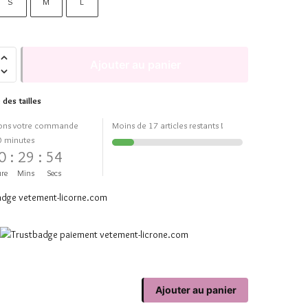
S
M
L
Ajouter au panier
 des tailles
ons votre commande
Moins de 17 articles restants !
0 minutes
0
:
29
:
54
re
Mins
Secs
Ajouter au panier