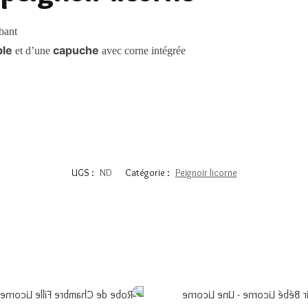
bant
ble
capuche
et d’une
avec corne intégrée
UGS :
ND
Catégorie :
Peignoir licorne