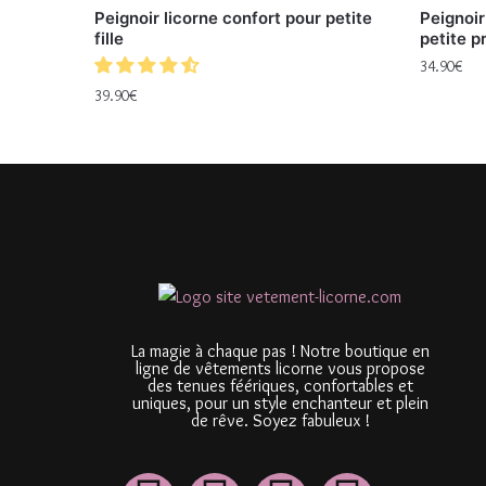
Peignoir licorne confort pour petite
Peignoir
fille
petite p
34.90
€
39.90
€
La magie à chaque pas ! Notre boutique en
ligne de vêtements licorne vous propose
des tenues féériques, confortables et
uniques, pour un style enchanteur et plein
de rêve. Soyez fabuleux !