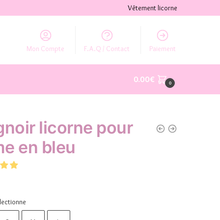
Vêtement licorne
Mon Compte
F.A.Q / Contact
Paiement
0.00
€
0
gnoir licorne pour
e en bleu
lectionne