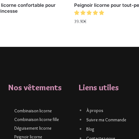
 licorne confortable pour
Peignoir licorne pour tout-pe
rincesse
39.90
€
Nos vêtements
Liens utiles
À propos
Combinaison licorne
Combinaison licorne fille
Suivre ma Commande
Déguisement licorne
Blog
Peignoir licorne
Contactez-nous