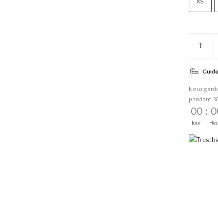
XS
Guide
Nous gard
pendant 3
00
:
0
Jour
Heu