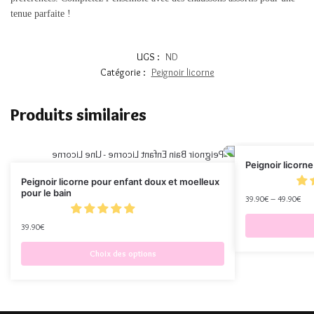
tenue parfaite !
UGS :
ND
Catégorie :
Peignoir licorne
Produits similaires
Peignoir licorn
Peignoir licorne pour enfant doux et moelleux
pour le bain
39.90
€
–
49.90
€
39.90
€
Choix des options