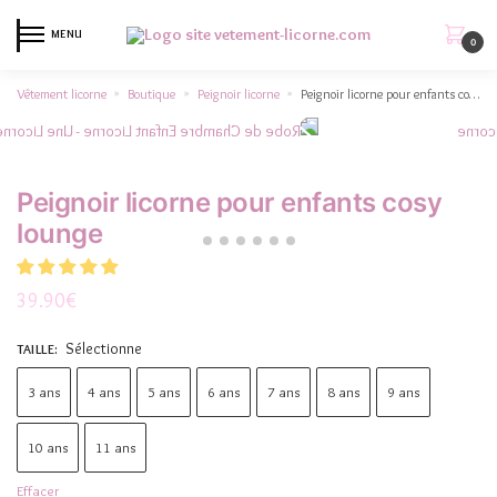
MENU
0
Vêtement licorne
Boutique
Peignoir licorne
Peignoir licorne pour enfants cosy lounge
»
»
»
Peignoir licorne pour enfants cosy
lounge
39.90
€
Sélectionne
TAILLE
:
3 ans
4 ans
5 ans
6 ans
7 ans
8 ans
9 ans
10 ans
11 ans
Effacer