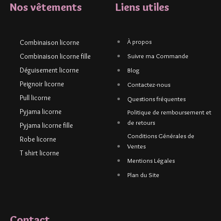
Nos vêtements
Liens utiles
À propos
Combinaison licorne
Combinaison licorne fille
Suivre ma Commande
Déguisement licorne
Blog
Peignoir licorne
Contactez-nous
Pull licorne
Questions fréquentes
Pyjama licorne
Politique de remboursement et
de retours
Pyjama licorne fille
Conditions Générales de
Robe licorne
Ventes
T shirt licorne
Mentions Légales
Plan du Site
Contact