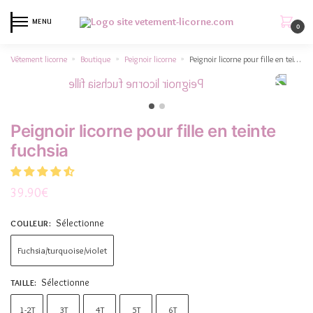
MENU
0
Vêtement licorne
Boutique
Peignoir licorne
Peignoir licorne pour fille en teinte fuchsia
»
»
»
Peignoir licorne pour fille en teinte
fuchsia
39.90
€
Sélectionne
COULEUR
:
Fuchsia/turquoise/violet
Sélectionne
TAILLE
:
1-2T
3T
4T
5T
6T