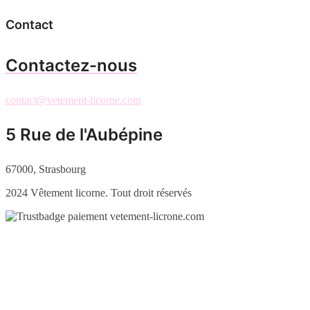
Contact
Contactez-nous
contact@vetement-licorne.com
5 Rue de l'Aubépine
67000, Strasbourg
2024 Vêtement licorne. Tout droit réservés