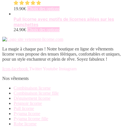
options
plusieurs
peuvent
variations.
Ce
19.90
€
Choix des options
être
Les
produit
choisies
options
a
Pull licorne avec motifs de licornes ailées sur les
sur
peuvent
plusieurs
manchettes
la
être
variations.
Ce
24.90
€
Choix des options
page
choisies
Les
produit
du
sur
options
a
produit
la
peuvent
plusieurs
page
La magie à chaque pas ! Notre boutique en ligne de vêtements
être
variations.
du
licorne vous propose des tenues féériques, confortables et uniques,
choisies
Les
produit
pour un style enchanteur et plein de rêve. Soyez fabuleux !
sur
options
la
peuvent
Icon-facebook
Twitter
Youtube
Instagram
page
être
du
choisies
Nos vêtements
produit
sur
la
Combinaison licorne
page
Combinaison licorne fille
du
Déguisement licorne
produit
Peignoir licorne
Pull licorne
Pyjama licorne
Pyjama licorne fille
Robe licorne