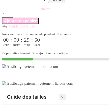
Effacer
quantité
de
Ajouter au panier
Pull
Guide des tailles
licorne
à
Nous gardons votre commande pendant 30 minutes
capuche
00
:
00
:
29
:
49
pour
petite
Jour
Heure
Mins
Secs
fille
29 produits viennent d'être ajouté sur la boutique !
Guide des tailles