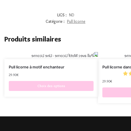
UGS :
ND
Catégorie :
Pull licorne
Produits similaires
Pull licorne à motif enchanteur
Pull licorne da
29.90
€
29.90
€
Choix des options