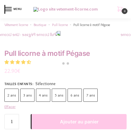
MENU
0
Vêtement licorne
Boutique
Pull licorne
Pull licorne à motif Pégase
»
»
»
Pull licorne à motif Pégase
22.90
€
Sélectionne
TAILLES ENFANTS
:
2 ans
3 ans
4 ans
5 ans
6 ans
7 ans
Effacer
Ajouter au panier