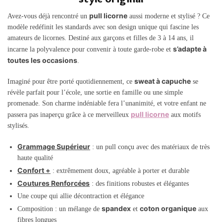
pull licorne
Avez-vous déjà rencontré un
aussi moderne et stylisé ? Ce
modèle redéfinit les standards avec son design unique qui fascine les
amateurs de licornes. Destiné aux garçons et filles de 3 à 14 ans, il
s’adapte à
incarne la polyvalence pour convenir à toute garde-robe et
toutes les occasions
.
sweat à capuche
Imaginé pour être porté quotidiennement, ce
se
révèle parfait pour l’école, une sortie en famille ou une simple
promenade. Son charme indéniable fera l’unanimité, et votre enfant ne
pull licorne
passera pas inaperçu grâce à ce merveilleux
aux motifs
stylisés.
Grammage Supérieur
: un pull conçu avec des matériaux de très
haute qualité
Confort +
: extrêmement doux, agréable à porter et durable
Coutures Renforcées
: des finitions robustes et élégantes
Une coupe qui allie décontraction et élégance
spandex
coton organique
Composition : un mélange de
et
aux
fibres longues