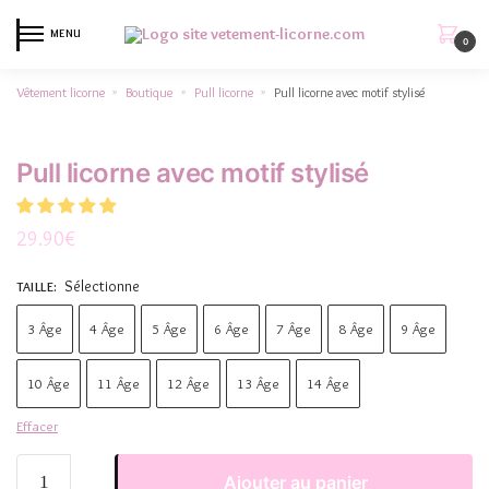
MENU
0
Vêtement licorne
Boutique
Pull licorne
Pull licorne avec motif stylisé
»
»
»
Pull licorne avec motif stylisé
29.90
€
Sélectionne
TAILLE
:
3 Âge
4 Âge
5 Âge
6 Âge
7 Âge
8 Âge
9 Âge
10 Âge
11 Âge
12 Âge
13 Âge
14 Âge
Effacer
Ajouter au panier