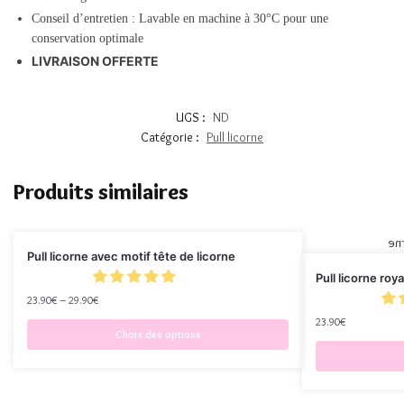
Conseil d’entretien : Lavable en machine à 30°C pour une
conservation optimale
LIVRAISON OFFERTE
UGS :
ND
Catégorie :
Pull licorne
Produits similaires
Pull licorne avec motif tête de licorne
Pull licorne ro
23.90
€
–
29.90
€
23.90
€
Choix des options