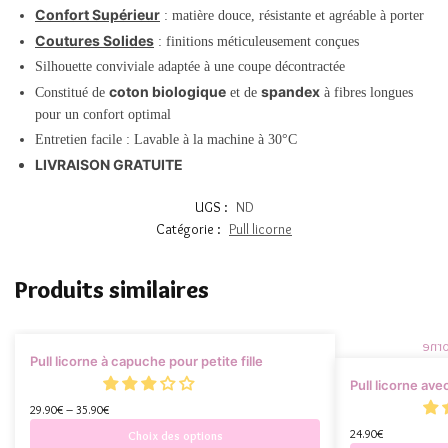
Confort Supérieur
: matière douce, résistante et agréable à porter
Coutures Solides
: finitions méticuleusement conçues
Silhouette conviviale adaptée à une coupe décontractée
coton biologique
spandex
Constitué de
et de
à fibres longues
pour un confort optimal
Entretien facile : Lavable à la machine à 30°C
LIVRAISON GRATUITE
UGS :
ND
Catégorie :
Pull licorne
Produits similaires
Pull licorne à capuche pour petite fille
Pull licorne av
29.90
€
–
35.90
€
24.90
€
Choix des options