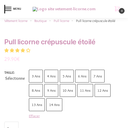
MENU
0
Vêtement licorne
Boutique
Pull licorne
Pull licorne crépuscule étoilé
»
»
»
Pull licorne crépuscule étoilé
29.90
€
TAILLE
:
3 Ans
4 Ans
5 Ans
6 Ans
7 Ans
Sélectionne
8 Ans
9 Ans
10 Ans
11 Ans
12 Ans
13 Ans
14 Ans
Effacer