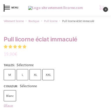
MENU
0
Vêtement licorne
Boutique
Pull licorne
Pull licorne éclat immaculé
»
»
»
Pull licorne éclat immaculé
19.90
€
Sélectionne
TAILLES
:
M
L
XL
XXL
Sélectionne
COULEUR
:
Blanc
Effacer