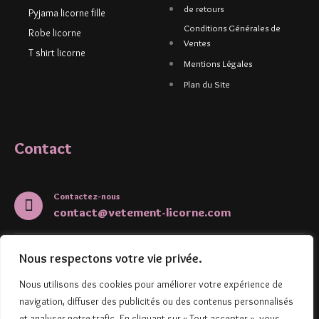
de retours
Pyjama licorne fille
Conditions Générales de
Robe licorne
Ventes
T shirt licorne
Mentions Légales
Plan du Site
Contact
Contactez-nous
contact@vetement-licorne.com
5 Rue de l'Aubépine
Nous respectons votre vie privée.
67000, Strasbourg
Nous utilisons des cookies pour améliorer votre expérience de
navigation, diffuser des publicités ou des contenus personnalisés
et analyser notre trafic. En cliquant sur « Tout accepter », vous