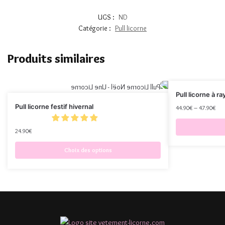
UGS :
ND
Catégorie :
Pull licorne
Produits similaires
Pull licorne à r
Pull licorne festif hivernal
44.90
€
–
47.90
€
24.90
€
Choix des options