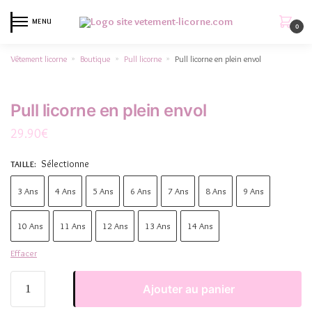
MENU
0
Vêtement licorne
Boutique
Pull licorne
Pull licorne en plein envol
»
»
»
Pull licorne en plein envol
29.90
€
Sélectionne
TAILLE
:
3 Ans
4 Ans
5 Ans
6 Ans
7 Ans
8 Ans
9 Ans
10 Ans
11 Ans
12 Ans
13 Ans
14 Ans
Effacer
Ajouter au panier