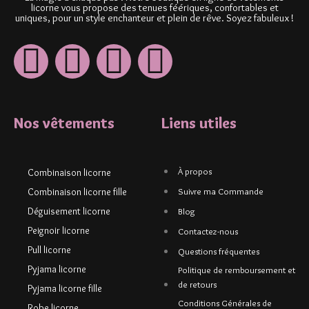
licorne vous propose des tenues féériques, confortables et
uniques, pour un style enchanteur et plein de rêve. Soyez fabuleux !
Nos vêtements
Liens utiles
À propos
Combinaison licorne
Combinaison licorne fille
Suivre ma Commande
Déguisement licorne
Blog
Peignoir licorne
Contactez-nous
Pull licorne
Questions fréquentes
Pyjama licorne
Politique de remboursement et
de retours
Pyjama licorne fille
Conditions Générales de
Robe licorne