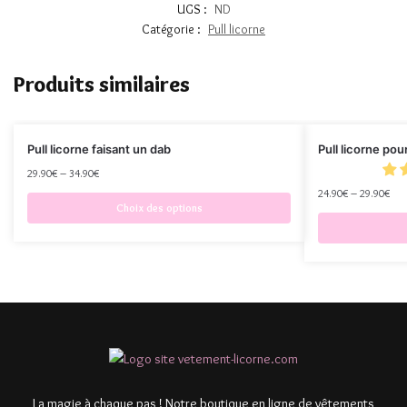
UGS :
ND
Catégorie :
Pull licorne
Produits similaires
Pull licorne faisant un dab
Pull licorne pour
29.90
€
–
34.90
€
24.90
€
–
29.90
€
Choix des options
La magie à chaque pas ! Notre boutique en ligne de vêtements