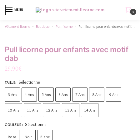
MENU
0
Vêtement licorne
Boutique
Pull licorne
Pull licorne pour enfants avec motif dab
»
»
»
Pull licorne pour enfants avec motif
dab
29.90
€
Sélectionne
TAILLE
:
3 Ans
4 Ans
5 Ans
6 Ans
7 Ans
8 Ans
9 Ans
10 Ans
11 Ans
12 Ans
13 Ans
14 Ans
Sélectionne
COULEUR
:
Rose
Noir
Blanc