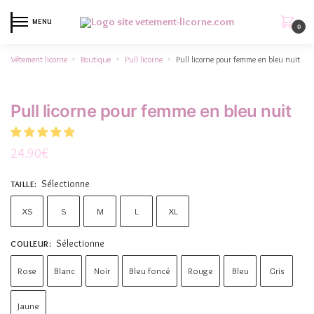
MENU
0
Vêtement licorne
Boutique
Pull licorne
Pull licorne pour femme en bleu nuit
»
»
»
Pull licorne pour femme en bleu nuit
24.90
€
Sélectionne
TAILLE
:
XS
S
M
L
XL
Sélectionne
COULEUR
:
Rose
Blanc
Noir
Bleu foncé
Rouge
Bleu
Gris
Jaune