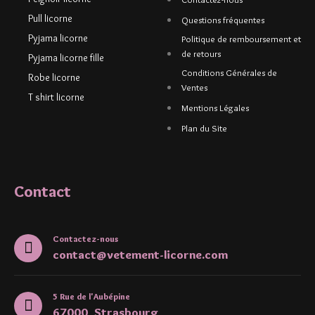
Pull licorne
Questions fréquentes
Pyjama licorne
Politique de remboursement et
de retours
Pyjama licorne fille
Conditions Générales de
Robe licorne
Ventes
T shirt licorne
Mentions Légales
Plan du Site
Contact
Contactez-nous
contact@vetement-licorne.com
5 Rue de l'Aubépine
67000, Strasbourg