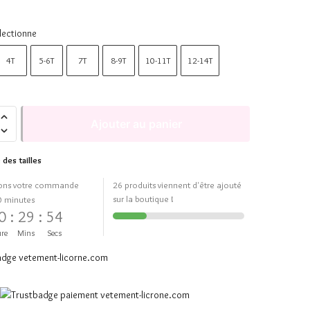
lectionne
4T
5-6T
7T
8-9T
10-11T
12-14T
Ajouter au panier
 des tailles
ons votre commande
26 produits viennent d'être ajouté
sur la boutique !
0 minutes
0
:
29
:
54
re
Mins
Secs