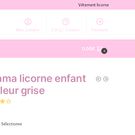
Vêtement licorne
Mon Compte
F.A.Q / Contact
Paiement
0.00
€
0
ama licorne enfant
leur grise
Sélectionne