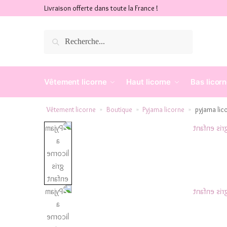
Livraison offerte dans toute la France !
Recherche
Vêtement licorne
Haut licorne
Bas licor
Vêtement licorne
Boutique
Pyjama licorne
pyjama lic
»
»
»