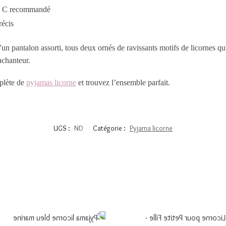
30º C recommandé
récis
 pantalon assorti, tous deux ornés de ravissants motifs de licornes qu
nchanteur.
mplète de
pyjamas licorne
et trouvez l’ensemble parfait.
UGS :
ND
Catégorie :
Pyjama licorne