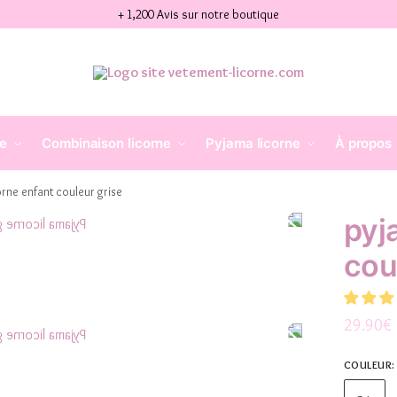
+ 1,200 Avis sur notre boutique
ne
Combinaison licorne
Pyjama licorne
À propos
orne enfant couleur grise
pyj
cou
29.90
€
COULEUR
: