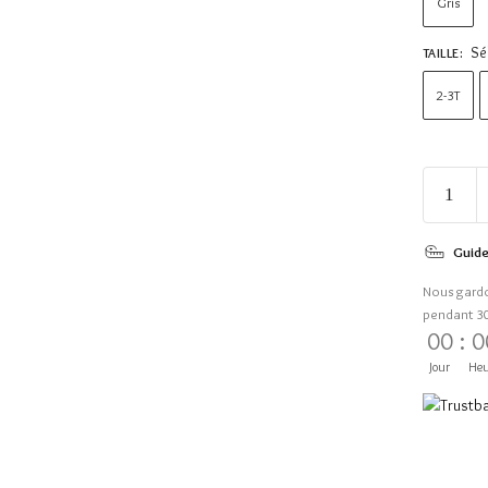
Gris
Sé
TAILLE
:
2-3T
Guide
Nous gard
pendant 3
00
:
0
Jour
Heu