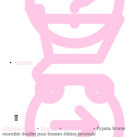
Paiement
0
Vêtement licorne
»
Boutique
»
Pyjama licorne
»
Pyjama licorne
ensemble douillet pour femmes édition hivernale