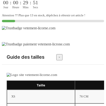
00
:
00
:
29
:
50
Jour
Heure
Mins
Secs
Attention !!! Plus que 13 en stock, dépêchez à obtenir cet article !
Guide des tailles
Taille
XS
76 CM