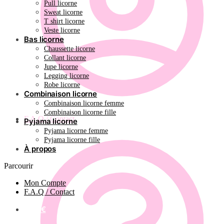
Pull licorne
Sweat licorne
T shirt licorne
Veste licorne
Bas licorne
Chaussette licorne
Collant licorne
Jupe licorne
Legging licorne
Robe licorne
Combinaison licorne
Combinaison licorne femme
Combinaison licorne fille
F.A.Q / Contact
Pyjama licorne
Pyjama licorne femme
Pyjama licorne fille
À propos
Parcourir
Mon Compte
F.A.Q / Contact
0.00
€