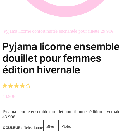
Pyjama licorne confort nuitée enchantée pour fillette
29.90
€
Pyjama licorne ensemble
douillet pour femmes
édition hivernale
43.90
€
Pyjama licorne ensemble douillet pour femmes édition hivernale
43.90
€
Bleu
Violet
COULEUR
:
Sélectionne