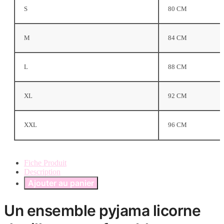
S
80 CM
M
84 CM
L
88 CM
XL
92 CM
XXL
96 CM
Fiche Produit
Description
Ajouter au panier
Un ensemble pyjama licorne