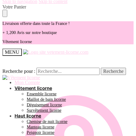
Skip to navigation
Skip to content
Votre Panier
Livraison offerte dans toute la France !
+ 1,200 Avis sur notre boutique
Vêtement licorne
MENU
Recherche pour :
Recherche pour :
Recherche
Recherche
Mon Compte
Vêtement licorne
Ensemble licorne
Maillot de bain licorne
Déguisement licorne
Survêtement licorne
Haut licorne
Chemise de nuit licorne
Manteau licorne
Peignoir licorne