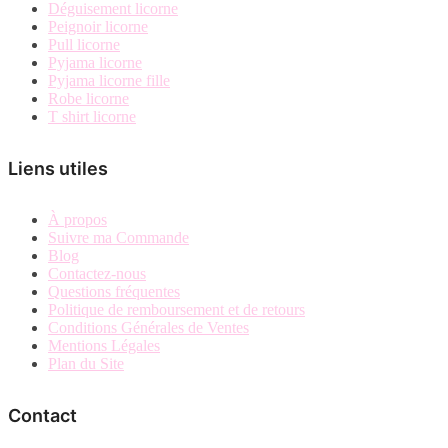
Déguisement licorne
Peignoir licorne
Pull licorne
Pyjama licorne
Pyjama licorne fille
Robe licorne
T shirt licorne
Liens utiles
À propos
Suivre ma Commande
Blog
Contactez-nous
Questions fréquentes
Politique de remboursement et de retours
Conditions Générales de Ventes
Mentions Légales
Plan du Site
Contact