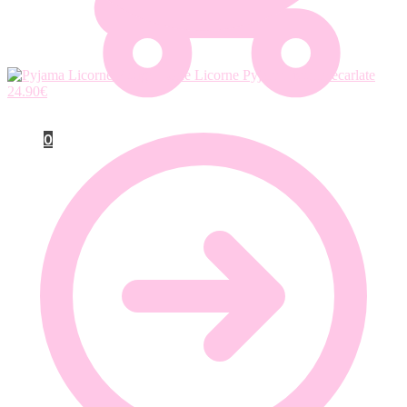
Pyjama licorne écarlate
24.90
€
0