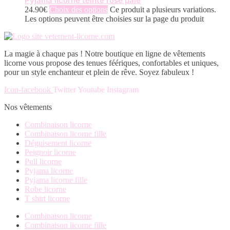
Pyjama licorne teinte rose pâle
24.90
€
Choix des options
Ce produit a plusieurs variations.
Les options peuvent être choisies sur la page du produit
La magie à chaque pas ! Notre boutique en ligne de vêtements
licorne vous propose des tenues féériques, confortables et uniques,
pour un style enchanteur et plein de rêve. Soyez fabuleux !
Icon-facebook
Twitter
Youtube
Instagram
Nos vêtements
Combinaison licorne
Combinaison licorne fille
Déguisement licorne
Peignoir licorne
Pull licorne
Pyjama licorne
Pyjama licorne fille
Robe licorne
T shirt licorne
Combinaison licorne
Combinaison licorne fille