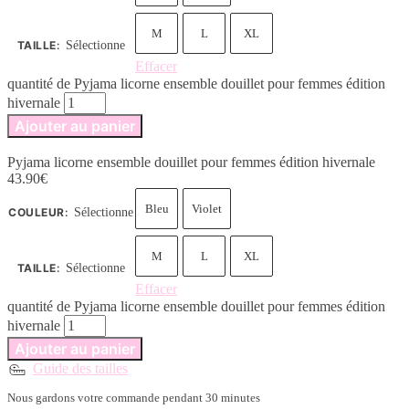
M
L
XL
TAILLE
:
Sélectionne
Effacer
quantité de Pyjama licorne ensemble douillet pour femmes édition
hivernale
Ajouter au panier
Pyjama licorne ensemble douillet pour femmes édition hivernale
43.90
€
Bleu
Violet
COULEUR
:
Sélectionne
M
L
XL
TAILLE
:
Sélectionne
Effacer
quantité de Pyjama licorne ensemble douillet pour femmes édition
hivernale
Ajouter au panier
Guide des tailles
Nous gardons votre commande pendant 30 minutes