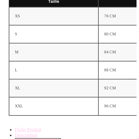
Taille
XS
76 CM
S
80 CM
M
84 CM
L
88 CM
XL
92 CM
XXL
96 CM
Fiche Produit
Description