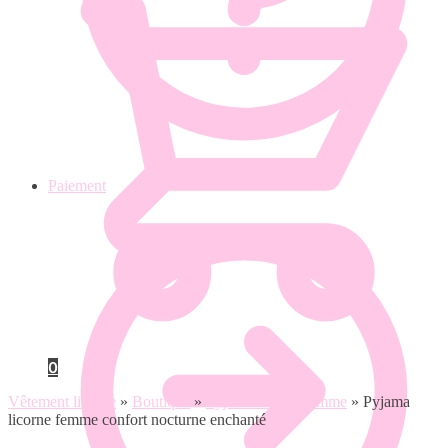
Paiement
0
Vêtement licorne
»
Boutique
»
Pyjama licorne femme
»
Pyjama
licorne femme confort nocturne enchanté