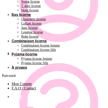
Sweat licorne
T shirt licorne
Veste licorne
Bas licorne
Chaussette licorne
Collant licorne
Jupe licorne
Legging licorne
Robe licorne
Combinaison licorne
Combinaison licorne femme
Combinaison licorne fille
F.A.Q / Contact
Pyjama licorne
Pyjama licorne femme
Pyjama licorne fille
À propos
Parcourir
Mon Compte
F.A.Q / Contact
0.00
€