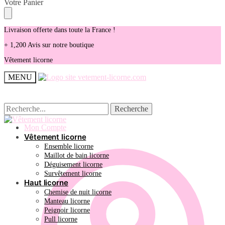
Skip
Skip
Votre Panier
to
to
navigation
content
Livraison offerte dans toute la France !
+ 1,200 Avis sur notre boutique
Vêtement licorne
MENU
Recherche
Recherche
Recherche
Recherche
pour :
pour :
Mon Compte
Vêtement licorne
Ensemble licorne
Maillot de bain licorne
Déguisement licorne
Survêtement licorne
Haut licorne
Chemise de nuit licorne
Manteau licorne
Peignoir licorne
Pull licorne