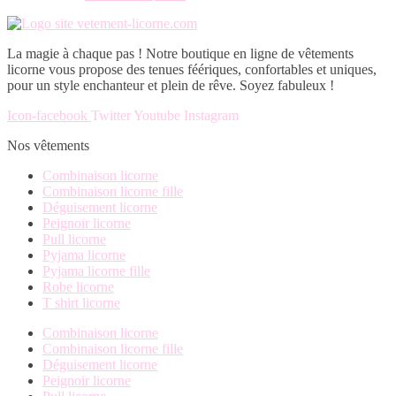
être
variations.
produit
du
choisies
Les
a
produit
sur
options
plusieurs
la
La magie à chaque pas ! Notre boutique en ligne de vêtements
peuvent
variations.
page
licorne vous propose des tenues féériques, confortables et uniques,
être
Les
du
pour un style enchanteur et plein de rêve. Soyez fabuleux !
choisies
options
produit
sur
peuvent
Icon-facebook
Twitter
Youtube
Instagram
la
être
page
choisies
Nos vêtements
du
sur
produit
la
Combinaison licorne
page
Combinaison licorne fille
du
Déguisement licorne
produit
Peignoir licorne
Pull licorne
Pyjama licorne
Pyjama licorne fille
Robe licorne
T shirt licorne
Combinaison licorne
Combinaison licorne fille
Déguisement licorne
Peignoir licorne