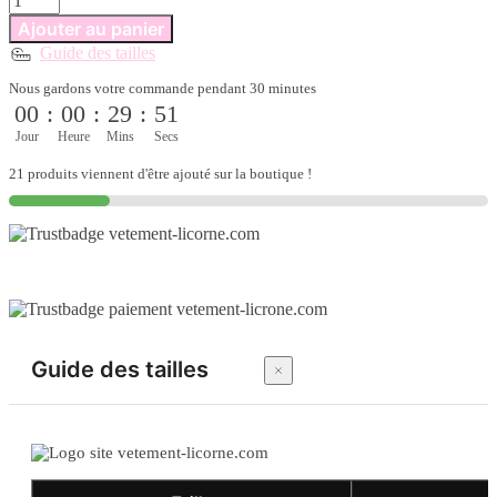
de
Ajouter au panier
Pyjama
Guide des tailles
licorne
femme
Nous gardons votre commande pendant 30 minutes
confort
00
:
00
:
29
:
51
nocturne
enchanté
Jour
Heure
Mins
Secs
21 produits viennent d'être ajouté sur la boutique !
Guide des tailles