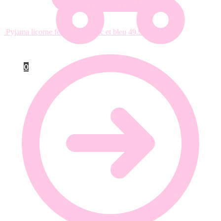
Pyjama licorne femme en blanc et bleu
49.99
€
0