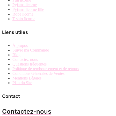
Pull licorne
Pyjama licorne
Pyjama licorne fille
Robe licorne
T shirt licorne
Liens utiles
À propos
Suivre ma Commande
Blog
Contactez-nous
Questions fréquentes
Politique de remboursement et de retours
Conditions Générales de Ventes
Mentions Légales
Plan du Site
Contact
Contactez-nous