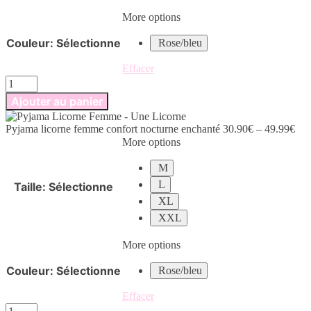
More options
Couleur
:
Sélectionne
Rose/bleu
Effacer
quantité
de
Ajouter au panier
Pyjama
licorne
Pyjama licorne femme confort nocturne enchanté
30.90
€
–
49.99
€
femme
More options
confort
nocturne
M
enchanté
L
Taille
:
Sélectionne
XL
XXL
More options
Couleur
:
Sélectionne
Rose/bleu
Effacer
quantité