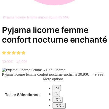
Pyjama licorne femme amour équin
49.99
€
Pyjama licorne femme
confort nocturne enchanté
30.90
€
–
49.99
€
Pyjama licorne femme confort nocturne enchanté
30.90
€
–
49.99
€
More options
M
L
Taille
:
Sélectionne
XL
XXL