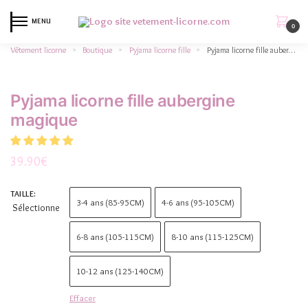
MENU
0
Vêtement licorne
Boutique
Pyjama licorne fille
Pyjama licorne fille aubergine magique
»
»
»
Pyjama licorne fille aubergine
magique
39.90
€
TAILLE
:
3-4 ans (85-95CM)
4-6 ans (95-105CM)
Sélectionne
6-8 ans (105-115CM)
8-10 ans (115-125CM)
10-12 ans (125-140CM)
Effacer