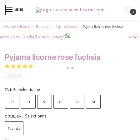
MENU
0
Vêtement licorne
Boutique
Pyjama licorne
Pyjama licorne rose fuchsia
»
»
»
Pyjama licorne rose fuchsia
24.90
€
Sélectionne
TAILLE
:
3T
4T
5T
6T
7T
8T
Sélectionne
COULEUR
:
Fuchsia