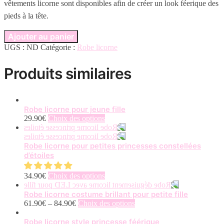
vêtements licorne sont disponibles afin de créer un look féerique des
pieds à la tête.
Ajouter au panier
UGS :
ND
Catégorie :
Robe licorne
Produits similaires
Robe licorne pour jeune fille
Ce
29.90
€
Choix des options
produit
a
plusieurs
Robe licorne pour petites princesses constellées
variations.
d’étoiles
Les
options
Ce
34.90
€
Choix des options
peuvent
produit
être
a
Robe licorne costume brillant pour petite fille
choisies
plusieurs
Ce
61.90
€
–
84.90
€
Choix des options
sur
variations.
produit
la
Les
a
Robe licorne style princesse féérique