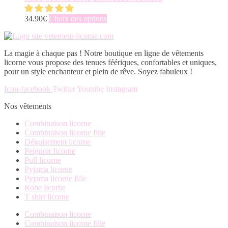
page
options
plusieurs
du
peuvent
variations.
Ce
34.90
€
Choix des options
produit
être
Les
produit
choisies
options
a
sur
peuvent
plusieurs
la
être
La magie à chaque pas ! Notre boutique en ligne de vêtements
variations.
page
choisies
licorne vous propose des tenues féériques, confortables et uniques,
Les
du
sur
pour un style enchanteur et plein de rêve. Soyez fabuleux !
options
produit
la
peuvent
page
Icon-facebook
Twitter
Youtube
Instagram
être
du
choisies
Nos vêtements
produit
sur
la
Combinaison licorne
page
Combinaison licorne fille
du
Déguisement licorne
produit
Peignoir licorne
Pull licorne
Pyjama licorne
Pyjama licorne fille
Robe licorne
T shirt licorne
Combinaison licorne
Combinaison licorne fille