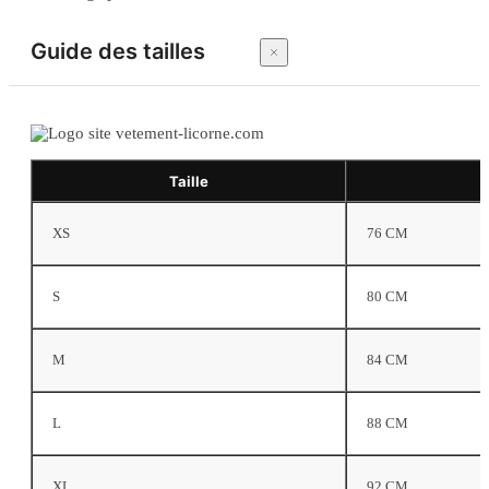
Guide des tailles
Taille
XS
76 CM
S
80 CM
M
84 CM
L
88 CM
XL
92 CM