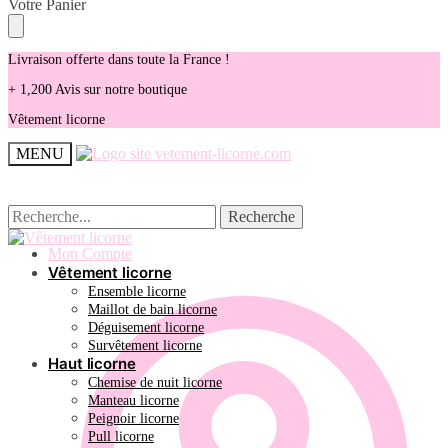
Skip
Skip
Votre Panier
to
to
navigation
content
Livraison offerte dans toute la France !
+ 1,200 Avis sur notre boutique
Vêtement licorne
MENU
Recherche
Recherche
Recherche
Recherche
pour :
pour :
Mon Compte
Vêtement licorne
Ensemble licorne
Maillot de bain licorne
Déguisement licorne
Survêtement licorne
Haut licorne
Chemise de nuit licorne
Manteau licorne
Peignoir licorne
Pull licorne