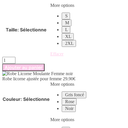
More options
S
M
Taille
:
Sélectionne
L
XL
2XL
Effacer
quantité
de
Ajouter au panier
Robe
licorne
Robe licorne ajustée pour femme
29.90
€
ajustée
More options
pour
femme
Gris foncé
Couleur
:
Sélectionne
Rose
Noir
More options