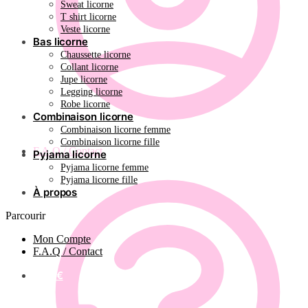
Sweat licorne
T shirt licorne
Veste licorne
Bas licorne
Chaussette licorne
Collant licorne
Jupe licorne
Legging licorne
Robe licorne
Combinaison licorne
Combinaison licorne femme
Combinaison licorne fille
F.A.Q / Contact
Pyjama licorne
Pyjama licorne femme
Pyjama licorne fille
À propos
Parcourir
Mon Compte
F.A.Q / Contact
0.00
€