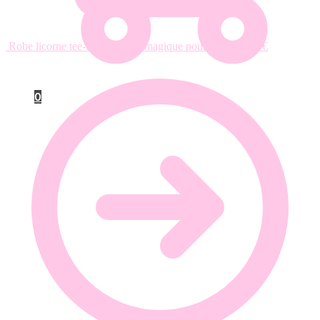
Robe licorne tee-shirt brigade magique pour dame
24.90
€
0