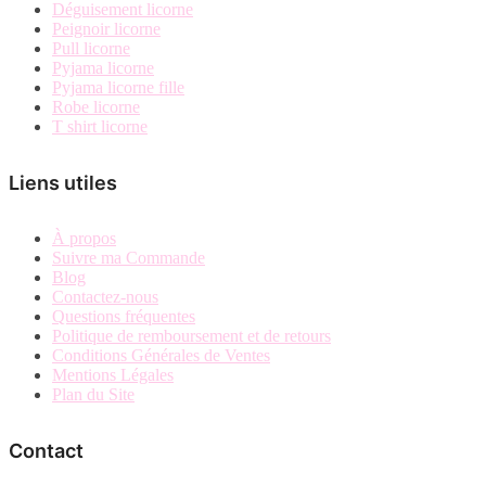
Déguisement licorne
Peignoir licorne
Pull licorne
Pyjama licorne
Pyjama licorne fille
Robe licorne
T shirt licorne
Liens utiles
À propos
Suivre ma Commande
Blog
Contactez-nous
Questions fréquentes
Politique de remboursement et de retours
Conditions Générales de Ventes
Mentions Légales
Plan du Site
Contact