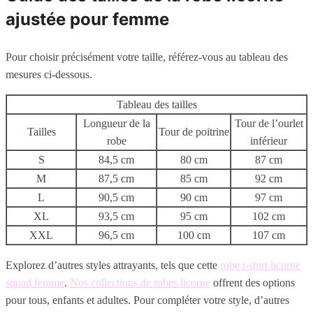
ajustée pour femme
Pour choisir précisément votre taille, référez-vous au tableau des
mesures ci-dessous.
Tableau des tailles
Longueur de la
Tour de l’ourlet
Tailles
Tour de poitrine
robe
inférieur
S
84,5 cm
80 cm
87 cm
M
87,5 cm
85 cm
92 cm
L
90,5 cm
90 cm
97 cm
XL
93,5 cm
95 cm
102 cm
XXL
96,5 cm
100 cm
107 cm
Explorez d’autres styles attrayants, tels que cette
robe t-shirt licorne
squad femme
.
Nos collections de robes licorne
offrent des options
pour tous, enfants et adultes. Pour compléter votre style, d’autres