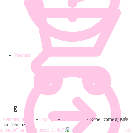
Paiement
0
Vêtement licorne
»
Boutique
»
Robe licorne
»
Robe licorne ajustée
pour femme