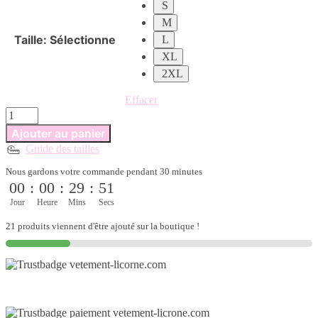
S
M
Taille
:
Sélectionne
L
XL
2XL
Effacer
quantité
de
Ajouter au panier
Robe
Guide des tailles
licorne
ajustée
Nous gardons votre commande pendant 30 minutes
pour
00
:
00
:
29
:
50
femme
Jour
Heure
Mins
Secs
21 produits viennent d'être ajouté sur la boutique !