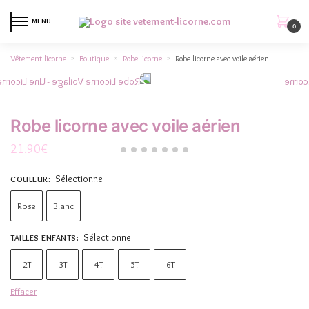
MENU
0
Vêtement licorne
Boutique
Robe licorne
Robe licorne avec voile aérien
»
»
»
Robe licorne avec voile aérien
21.90
€
Sélectionne
COULEUR
:
Rose
Blanc
Sélectionne
TAILLES ENFANTS
:
2T
3T
4T
5T
6T
Effacer