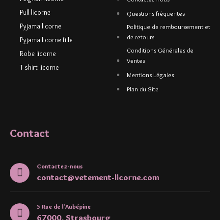
Pull licorne
Questions fréquentes
Pyjama licorne
Politique de remboursement et
de retours
Pyjama licorne fille
Conditions Générales de
Robe licorne
Ventes
T shirt licorne
Mentions Légales
Plan du Site
Contact
Contactez-nous
contact@vetement-licorne.com
5 Rue de l'Aubépine
67000, Strasbourg