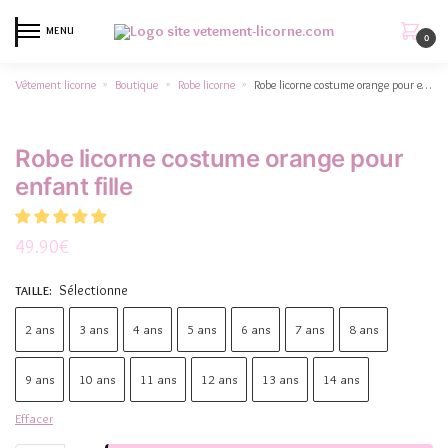
MENU
0
Vêtement licorne
Boutique
Robe licorne
Robe licorne costume orange pour enfant fille
»
»
»
Robe licorne costume orange pour
enfant fille
49.90
€
Sélectionne
TAILLE
:
2 ans
3 ans
4 ans
5 ans
6 ans
7 ans
8 ans
9 ans
10 ans
11 ans
12 ans
13 ans
14 ans
Effacer