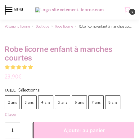
MENU
0
Vêtement licorne
Boutique
Robe licorne
Robe licorne enfant à manches courtes
»
»
»
Robe licorne enfant à manches
courtes
23.90
€
Sélectionne
TAILLE
:
2 ans
3 ans
4 ans
5 ans
6 ans
7 ans
8 ans
Effacer
Ajouter au panier