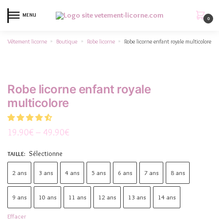
MENU
0
Vêtement licorne
Boutique
Robe licorne
Robe licorne enfant royale multicolore
»
»
»
Robe licorne enfant royale
multicolore
19.90
€
–
49.90
€
Sélectionne
TAILLE
:
2 ans
3 ans
4 ans
5 ans
6 ans
7 ans
8 ans
9 ans
10 ans
11 ans
12 ans
13 ans
14 ans
Effacer