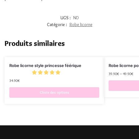
UGS :
ND
Catégorie :
Robe licorne
Produits similaires
Robe licorne style princesse féérique
Robe licorne po
39.90
€
–
49.90
€
34.90
€
Choix des options