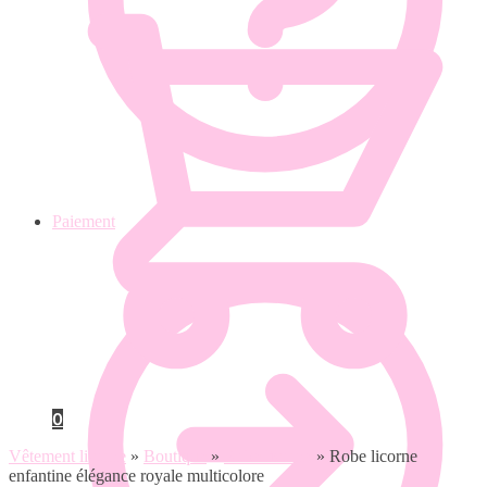
Paiement
0
Vêtement licorne
»
Boutique
»
Robe licorne
»
Robe licorne
enfantine élégance royale multicolore