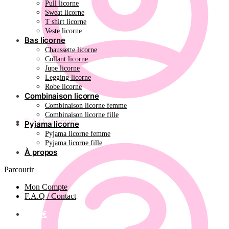
Pull licorne
Sweat licorne
T shirt licorne
Veste licorne
Bas licorne
Chaussette licorne
Collant licorne
Jupe licorne
Legging licorne
Robe licorne
Combinaison licorne
Combinaison licorne femme
Combinaison licorne fille
F.A.Q / Contact
Pyjama licorne
Pyjama licorne femme
Pyjama licorne fille
À propos
Parcourir
Mon Compte
F.A.Q / Contact
0.00
€