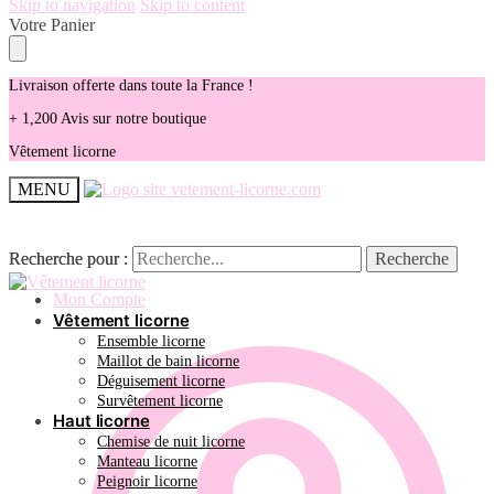
Skip to navigation
Skip to content
Votre Panier
Livraison offerte dans toute la France !
+ 1,200 Avis sur notre boutique
Vêtement licorne
MENU
Recherche pour :
Recherche pour :
Recherche
Recherche
Mon Compte
Vêtement licorne
Ensemble licorne
Maillot de bain licorne
Déguisement licorne
Survêtement licorne
Haut licorne
Chemise de nuit licorne
Manteau licorne
Peignoir licorne