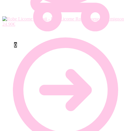
Robe licorne style mignon
24.90
€
0