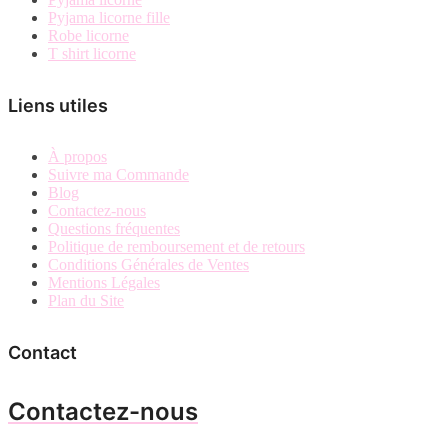
Pyjama licorne fille
Robe licorne
T shirt licorne
Liens utiles
À propos
Suivre ma Commande
Blog
Contactez-nous
Questions fréquentes
Politique de remboursement et de retours
Conditions Générales de Ventes
Mentions Légales
Plan du Site
Contact
Contactez-nous