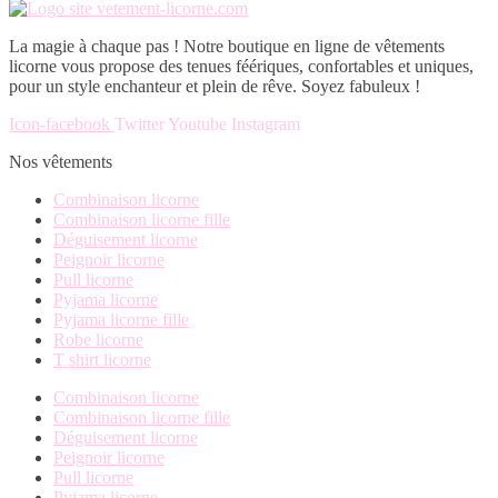
La magie à chaque pas ! Notre boutique en ligne de vêtements
licorne vous propose des tenues féériques, confortables et uniques,
pour un style enchanteur et plein de rêve. Soyez fabuleux !
Icon-facebook
Twitter
Youtube
Instagram
Nos vêtements
Combinaison licorne
Combinaison licorne fille
Déguisement licorne
Peignoir licorne
Pull licorne
Pyjama licorne
Pyjama licorne fille
Robe licorne
T shirt licorne
Combinaison licorne
Combinaison licorne fille
Déguisement licorne
Peignoir licorne
Pull licorne
Pyjama licorne