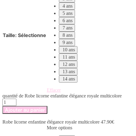
4 ans
5 ans
6 ans
7 ans
Taille
:
Sélectionne
8 ans
9 ans
10 ans
11 ans
12 ans
13 ans
14 ans
Effacer
quantité de Robe licorne enfantine élégance royale multicolore
Ajouter au panier
Robe licorne enfantine élégance royale multicolore
47.90
€
More options