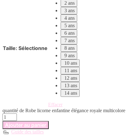
2 ans
3 ans
4 ans
5 ans
6 ans
7 ans
Taille
:
Sélectionne
8 ans
9 ans
10 ans
11 ans
12 ans
13 ans
14 ans
Effacer
quantité de Robe licorne enfantine élégance royale multicolore
Ajouter au panier
Guide des tailles