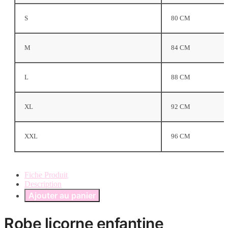
S
80 CM
M
84 CM
L
88 CM
XL
92 CM
XXL
96 CM
Fiche Produit
Description
Ajouter au panier
Robe licorne enfantine