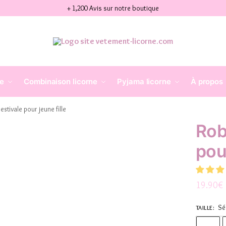
+ 1,200 Avis sur notre boutique
ne
Combinaison licorne
Pyjama licorne
À propos
estivale pour jeune fille
Rob
pour
19.90
€
Sé
TAILLE
: