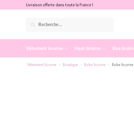
Livraison offerte dans toute la France !
Recherche
Vêtement licorne
Haut licorne
Bas licor
Vêtement licorne
Boutique
Robe licorne
Robe licorne 
»
»
»