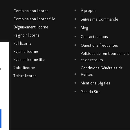
À propos
Combinaison licorne
Combinaison licorne fille
Suivre ma Commande
Déguisement licorne
Blog
Peignoir licorne
Contactez-nous
Pull licorne
Questions fréquentes
Pyjama licorne
Politique de remboursement
Pyjama licorne fille
et de retours
Robe licorne
Conditions Générales de
s
Ventes
T shirt licorne
Mentions Légales
Plan du Site