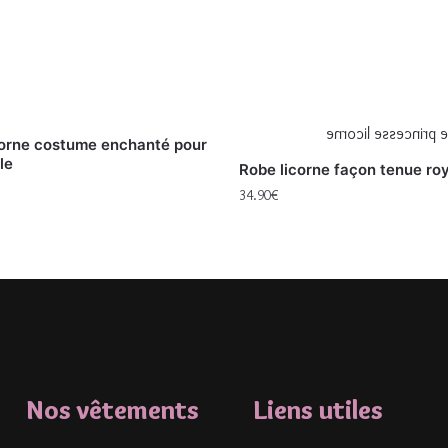
corne costume enchanté pour
lle
Robe licorne façon tenue ro
34.90
€
Nos vêtements
Liens utiles