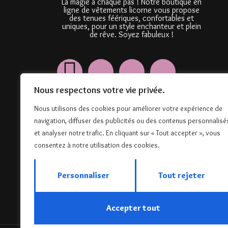
La magie à chaque pas ! Notre boutique en
ligne de vêtements licorne vous propose
des tenues féériques, confortables et
uniques, pour un style enchanteur et plein
de rêve. Soyez fabuleux !
Nous respectons votre vie privée.
Nous utilisons des cookies pour améliorer votre expérience de
navigation, diffuser des publicités ou des contenus personnalisé
et analyser notre trafic. En cliquant sur « Tout accepter », vous
consentez à notre utilisation des cookies.
Personnaliser
Tout rejeter
Accepter tout