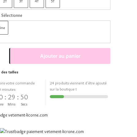
2T
3T
4T
5T
Sélectionne
ine
Ajouter au panier
 des tailles
ons votre commande
24 produits viennent d'être ajouté
sur la boutique !
0 minutes
0
:
29
:
50
re
Mins
Secs