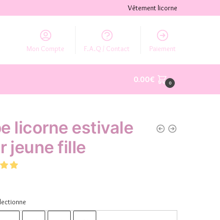
Vêtement licorne
Mon Compte
F.A.Q / Contact
Paiement
0.00
€
0
e licorne estivale
 jeune fille
lectionne