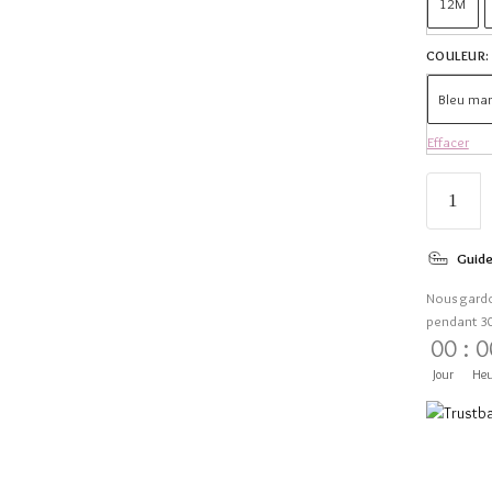
12M
COULEUR
:
Bleu mar
Effacer
Guide
Nous gard
pendant 3
00
:
0
Jour
Heu