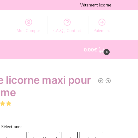
Vêtement licorne
Mon Compte
F.A.Q / Contact
Paiement
0.00
€
0
e licorne maxi pour
mme
Sélectionne