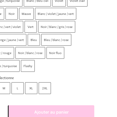
uge / turquoise
Blanc / bleu ciel
Violet
Violet clair
se
Noir
Mauve
Blanc / violet / jaune / vert
nc / vert / violet
Vert
Noir / blanc / gris / rose
ange / jaune / vert
Bleu
Bleu / blanc / rose
t / rouge
Noir / blanc / rose
Noir fluo
e / turquoise
Flashy
lectionne
M
L
XL
2XL
Ajouter au panier