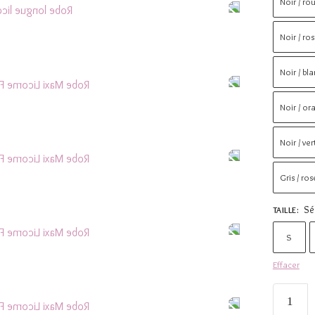
Noir / ro
Noir / ro
Noir / bla
Noir / or
Noir / ver
Gris / ros
Sé
TAILLE
:
S
Effacer