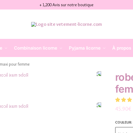
+ 1,200 Avis sur notre boutique
ne
Combinaison licorne
Pyjama licorne
À propos
e maxi pour femme
rob
fe
45.90
€
COULEUR
: