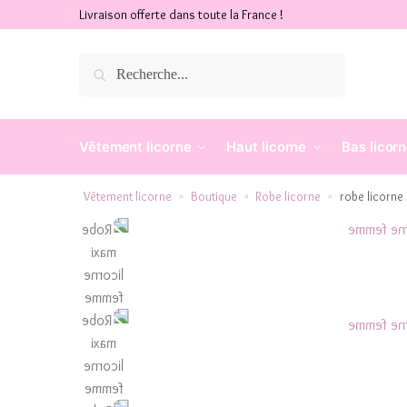
Livraison offerte dans toute la France !
Recherche
Vêtement licorne
Haut licorne
Bas licor
Vêtement licorne
Boutique
Robe licorne
robe licorn
»
»
»