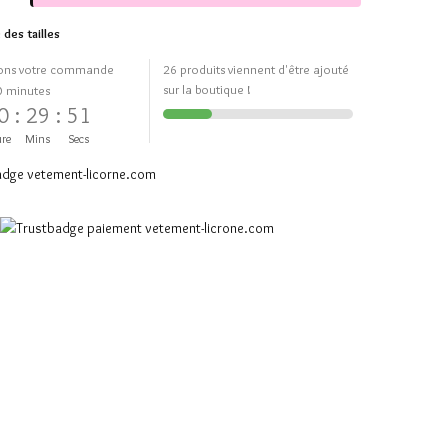
 des tailles
ons votre commande
26 produits viennent d'être ajouté
sur la boutique !
0 minutes
0
:
29
:
51
re
Mins
Secs