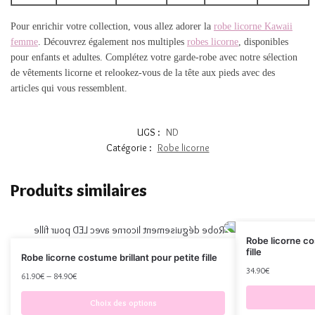
Pour enrichir votre collection, vous allez adorer la
robe licorne Kawaii
femme
. Découvrez également nos multiples
robes licorne
, disponibles
pour enfants et adultes. Complétez votre garde-robe avec notre sélection
de vêtements licorne et relookez-vous de la tête aux pieds avec des
articles qui vous ressemblent.
UGS :
ND
Catégorie :
Robe licorne
Produits similaires
Robe licorne c
fille
Robe licorne costume brillant pour petite fille
34.90
€
61.90
€
–
84.90
€
Choix des options