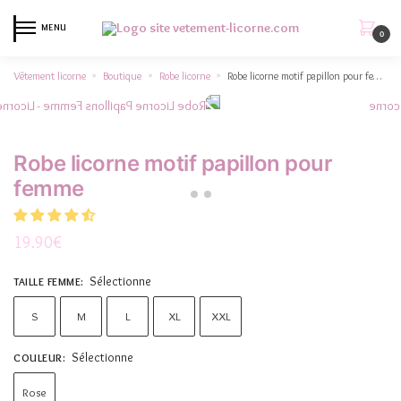
MENU
0
Vêtement licorne
Boutique
Robe licorne
Robe licorne motif papillon pour femme
»
»
»
Robe licorne motif papillon pour
femme
19.90
€
Sélectionne
TAILLE FEMME
:
S
M
L
XL
XXL
Sélectionne
COULEUR
:
Rose