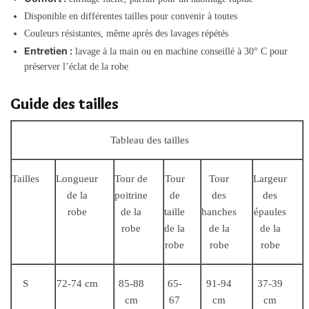
Disponible en différentes tailles pour convenir à toutes
Couleurs résistantes, même après des lavages répétés
Entretien :
lavage à la main ou en machine conseillé à 30° C pour
préserver l’éclat de la robe
Guide des tailles
Tableau des tailles
Tailles
Longueur
Tour de
Tour
Tour
Largeur
de la
poitrine
de
des
des
robe
de la
taille
hanches
épaules
robe
de la
de la
de la
robe
robe
robe
S
72-74 cm
85-88
65-
91-94
37-39
cm
67
cm
cm